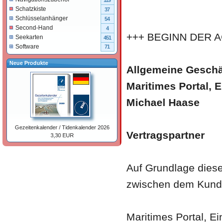
119
Schatzkiste
37
Schlüsselanhänger
54
Second-Hand
4
+++ BEGINN DER A
Seekarten
451
Software
71
Neue Produkte
Allgemeine Gesch
Maritimes Portal, E
Michael Haase
Gezeitenkalender / Tidenkalender 2026
Vertragspartner
3,30 EUR
Auf Grundlage dies
zwischen dem Kund
Maritimes Portal, Ei