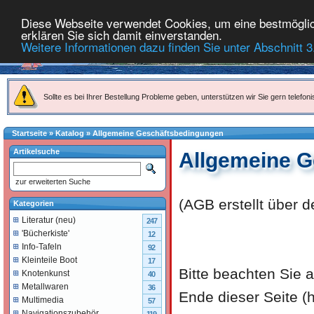
Diese Webseite verwendet Cookies, um eine bestmöglich
erklären Sie sich damit einverstanden.
Weitere Informationen dazu finden Sie unter Abschnitt 3
Sollte es bei Ihrer Bestellung Probleme geben, unterstützen wir Sie gern telefoni
Startseite
»
Katalog
»
Allgemeine Geschäftsbedingungen
Artikelsuche
Allgemeine 
zur erweiterten Suche
(AGB erstellt über 
Kategorien
Literatur (neu)
247
'Bücherkiste'
12
Info-Tafeln
92
Kleinteile Boot
17
Bitte beachten Sie
Knotenkunst
40
Metallwaren
36
Ende dieser Seite (
Multimedia
57
Navigationszubehör