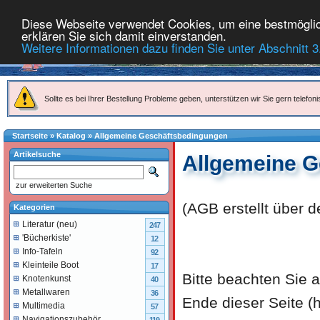
Diese Webseite verwendet Cookies, um eine bestmöglich
erklären Sie sich damit einverstanden.
Weitere Informationen dazu finden Sie unter Abschnitt 3
Sollte es bei Ihrer Bestellung Probleme geben, unterstützen wir Sie gern telefoni
Startseite
»
Katalog
»
Allgemeine Geschäftsbedingungen
Artikelsuche
Allgemeine 
zur erweiterten Suche
(AGB erstellt über 
Kategorien
Literatur (neu)
247
'Bücherkiste'
12
Info-Tafeln
92
Kleinteile Boot
17
Bitte beachten Sie
Knotenkunst
40
Metallwaren
36
Ende dieser Seite (
Multimedia
57
Navigationszubehör