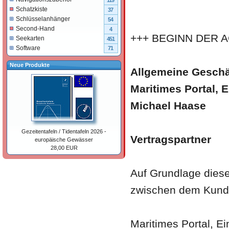
119
Schatzkiste
37
Schlüsselanhänger
54
Second-Hand
4
+++ BEGINN DER A
Seekarten
451
Software
71
Neue Produkte
Allgemeine Gesch
Maritimes Portal, E
Michael Haase
Gezeitentafeln / Tidentafeln 2026 -
Vertragspartner
europäische Gewässer
28,00 EUR
Auf Grundlage dies
zwischen dem Kund
Maritimes Portal, Ei