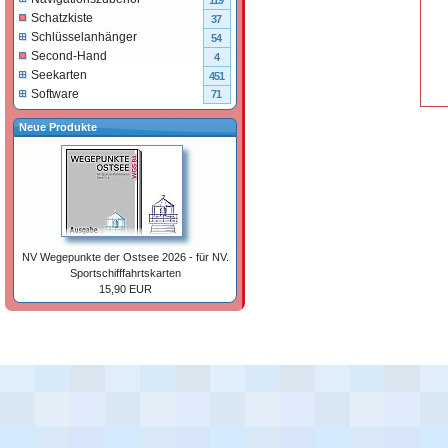
119
Schatzkiste
37
Schlüsselanhänger
54
Second-Hand
4
Seekarten
451
Software
71
Neue Produkte
NV Wegepunkte der Ostsee 2026 - für NV.
Sportschifffahrtskarten
15,90 EUR