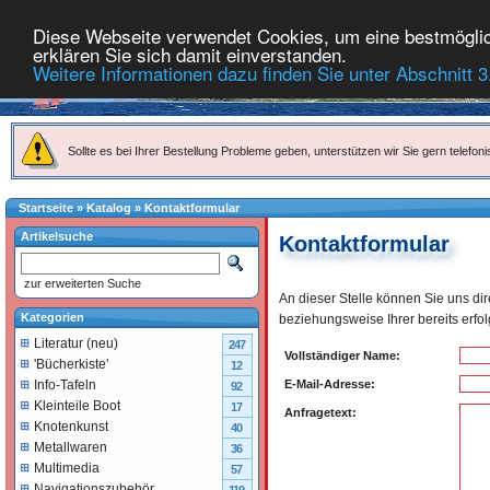
Diese Webseite verwendet Cookies, um eine bestmöglich
erklären Sie sich damit einverstanden.
Weitere Informationen dazu finden Sie unter Abschnitt 3
Sollte es bei Ihrer Bestellung Probleme geben, unterstützen wir Sie gern telefoni
Startseite
»
Katalog
»
Kontaktformular
Artikelsuche
Kontaktformular
zur erweiterten Suche
An dieser Stelle können Sie uns di
Kategorien
beziehungsweise Ihrer bereits erfo
Literatur (neu)
247
Vollständiger Name:
'Bücherkiste'
12
E-Mail-Adresse:
Info-Tafeln
92
Kleinteile Boot
17
Anfragetext:
Knotenkunst
40
Metallwaren
36
Multimedia
57
Navigationszubehör