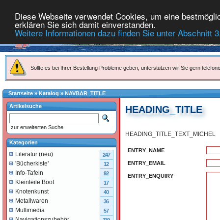
Diese Webseite verwendet Cookies, um eine bestmöglich
erklären Sie sich damit einverstanden.
Weitere Informationen dazu finden Sie unter Abschnitt 3
Sollte es bei Ihrer Bestellung Probleme geben, unterstützen wir Sie gern telefoni
Startseite
»
Katalog
»
NAVBAR_TITLE
Artikelsuche
HEADING_TITLE
zur erweiterten Suche
HEADING_TITLE_TEXT_MICHEL
Kategorien
ENTRY_NAME
Literatur (neu)
247
ENTRY_EMAIL
'Bücherkiste'
12
Info-Tafeln
92
ENTRY_ENQUIRY
Kleinteile Boot
17
Knotenkunst
40
Metallwaren
36
Multimedia
57
Navigationszubehör