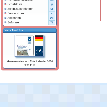
119
Schatzkiste
37
Schlüsselanhänger
54
Second-Hand
4
Seekarten
451
Software
71
Neue Produkte
Gezeitenkalender / Tidenkalender 2026
3,30 EUR