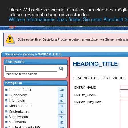
Diese Webseite verwendet Cookies, um eine bestmöglich
erklären Sie sich damit einverstanden.
Weitere Informationen dazu finden Sie unter Abschnitt 3
Sollte es bei Ihrer Bestellung Probleme geben, unterstützen wir Sie gern telefoni
Startseite
»
Katalog
»
NAVBAR_TITLE
Artikelsuche
HEADING_TITLE
zur erweiterten Suche
HEADING_TITLE_TEXT_MICHEL
Kategorien
ENTRY_NAME
Literatur (neu)
247
ENTRY_EMAIL
'Bücherkiste'
12
Info-Tafeln
92
ENTRY_ENQUIRY
Kleinteile Boot
17
Knotenkunst
40
Metallwaren
36
Multimedia
57
Navigationszubehör