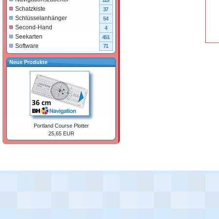
119
Schatzkiste
37
Schlüsselanhänger
54
Second-Hand
4
Seekarten
451
Software
71
Neue Produkte
Portland Course Plotter
25,65 EUR