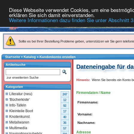
Diese Webseite verwendet Cookies, um eine bestmöglich
erklären Sie sich damit einverstanden.
Weitere Informationen dazu finden Sie unter Abschnitt 3
Sollte es bei Ihrer Bestellung Probleme geben, unterstützen wir Sie gern telefoni
Startseite
»
Katalog
»
Kundenkonto erstellen
Artikelsuche
Dateneingabe für d
zur erweiterten Suche
Hinweis:
Wenn Sie bereits ein Konto b
Kategorien
Firmendaten / Name
Literatur (neu)
247
'Bücherkiste'
12
Firmenname:
Info-Tafeln
92
Kleinteile Boot
17
Vorname:
Knotenkunst
40
Metallwaren
Nachname:
36
Multimedia
57
Adresse
Navigationszubehör