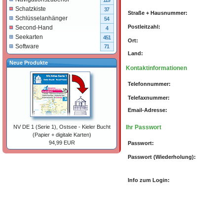
119
Schatzkiste
37
Straße + Hausnummer:
Schlüsselanhänger
54
Postleitzahl:
Second-Hand
4
Seekarten
451
Ort:
Software
71
Land:
Neue Produkte
Kontaktinformationen
Telefonnummer:
Telefaxnummer:
Email-Adresse:
Ihr Passwort
NV DE 1 (Serie 1), Ostsee - Kieler Bucht
(Papier + digitale Karten)
94,99 EUR
Passwort:
Passwort (Wiederholung):
Info zum Login: