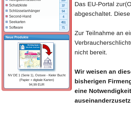
119
Das EU-Portal zur(O
Schatzkiste
37
Schlüsselanhänger
54
abgeschaltet. Diese
Second-Hand
4
Seekarten
451
Software
71
Zur Teilnahme an ei
Neue Produkte
Verbraucherschlichtu
nicht bereit.
Wir weisen an diese
NV DE 1 (Serie 1), Ostsee - Kieler Bucht
bisherigen Firmeng
(Papier + digitale Karten)
94,99 EUR
eine Notwendigkeit
auseinanderzusetz