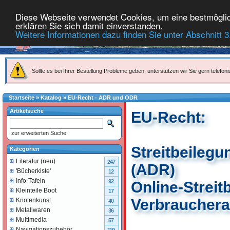
Diese Webseite verwendet Cookies, um eine bestmöglich
erklären Sie sich damit einverstanden.
Weitere Informationen dazu finden Sie unter Abschnitt 3
Sollte es bei Ihrer Bestellung Probleme geben, unterstützen wir Sie gern telefoni
Startseite
»
Katalog
»
EU-Recht - ADR und ODR
Artikelsuche
EU-Recht:
zur erweiterten Suche
Streitbeileg
Kategorien
Literatur (neu)
247
(ADR)
'Bücherkiste'
12
Info-Tafeln
92
Online-Streit
Kleinteile Boot
17
Verbrauchera
Knotenkunst
40
Metallwaren
36
Multimedia
57
Navigationszubehör