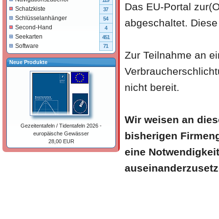
119
Das EU-Portal zur(O
Schatzkiste
37
Schlüsselanhänger
54
abgeschaltet. Diese
Second-Hand
4
Seekarten
451
Software
71
Zur Teilnahme an ei
Neue Produkte
Verbraucherschlichtu
nicht bereit.
Wir weisen an diese
Gezeitentafeln / Tidentafeln 2026 -
bisherigen Firmeng
europäische Gewässer
28,00 EUR
eine Notwendigkeit
auseinanderzusetz