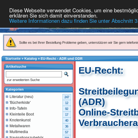
Diese Webseite verwendet Cookies, um eine bestmöglich
erklären Sie sich damit einverstanden.
Weitere Informationen dazu finden Sie unter Abschnitt 3
Sollte es bei Ihrer Bestellung Probleme geben, unterstützen wir Sie gern telefoni
Startseite
»
Katalog
»
EU-Recht - ADR und ODR
Artikelsuche
EU-Recht:
zur erweiterten Suche
Streitbeileg
Kategorien
Literatur (neu)
247
(ADR)
'Bücherkiste'
12
Info-Tafeln
92
Online-Streit
Kleinteile Boot
17
Verbrauchera
Knotenkunst
40
Metallwaren
36
Multimedia
57
Navigationszubehör