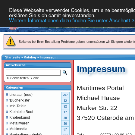
Diese Webseite verwendet Cookies, um eine bestmöglich
erklären Sie sich damit einverstanden.
Weitere Informationen dazu finden Sie unter Abschnitt 3
Sollte es bei Ihrer Bestellung Probleme geben, unterstützen wir Sie gern telefoni
Startseite
»
Katalog
»
Impressum
Artikelsuche
Impressum
zur erweiterten Suche
Maritimes Portal
Kategorien
Literatur (neu)
247
Michael Haase
'Bücherkiste'
12
Info-Tafeln
Marker Str. 22
92
Kleinteile Boot
17
37520 Osterode am
Knotenkunst
40
Metallwaren
36
Multimedia
57
Navigationszubehör