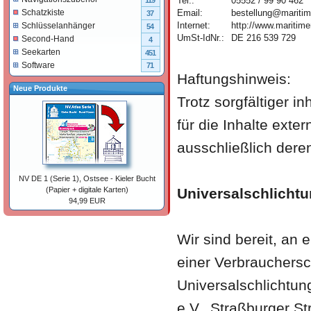
Tel.:
05552 / 99 90 462
119
Email:
bestellung@maritim
Schatzkiste
37
Internet:
http://www.maritime
Schlüsselanhänger
54
UmSt-IdNr.:
DE 216 539 729
Second-Hand
4
Seekarten
451
Software
71
Haftungshinweis:
Neue Produkte
Trotz sorgfältiger i
für die Inhalte exter
ausschließlich deren
NV DE 1 (Serie 1), Ostsee - Kieler Bucht
Universalschlicht
(Papier + digitale Karten)
94,99 EUR
Wir sind bereit, an
einer Verbrauchersc
Universalschlichtun
e.V., Straßburger S