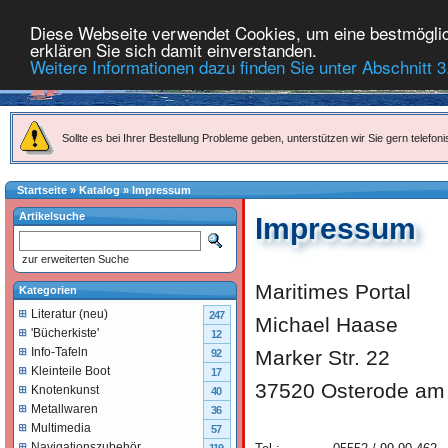
Diese Webseite verwendet Cookies, um eine bestmöglich
erklären Sie sich damit einverstanden.
Weitere Informationen dazu finden Sie unter Abschnitt 3
Sollte es bei Ihrer Bestellung Probleme geben, unterstützen wir Sie gern telefoni
Startseite
»
Katalog
»
Impressum
Artikelsuche
Impressum
zur erweiterten Suche
Maritimes Portal
Kategorien
Literatur (neu)
247
Michael Haase
'Bücherkiste'
12
Info-Tafeln
Marker Str. 22
92
Kleinteile Boot
17
37520 Osterode am
Knotenkunst
40
Metallwaren
36
Multimedia
57
Navigationszubehör