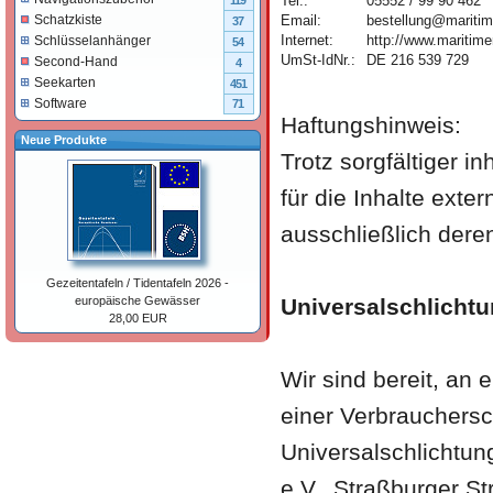
Tel.:
05552 / 99 90 462
119
Email:
bestellung@maritim
Schatzkiste
37
Internet:
http://www.maritime
Schlüsselanhänger
54
UmSt-IdNr.:
DE 216 539 729
Second-Hand
4
Seekarten
451
Software
71
Haftungshinweis:
Neue Produkte
Trotz sorgfältiger i
für die Inhalte exter
ausschließlich deren
Gezeitentafeln / Tidentafeln 2026 -
Universalschlicht
europäische Gewässer
28,00 EUR
Wir sind bereit, an
einer Verbrauchersc
Universalschlichtun
e.V., Straßburger S