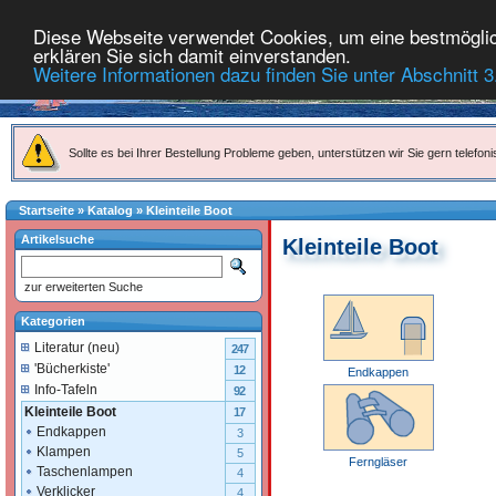
Diese Webseite verwendet Cookies, um eine bestmöglich
erklären Sie sich damit einverstanden.
Weitere Informationen dazu finden Sie unter Abschnitt 3
Sollte es bei Ihrer Bestellung Probleme geben, unterstützen wir Sie gern telefoni
Startseite
»
Katalog
»
Kleinteile Boot
Artikelsuche
Kleinteile Boot
zur erweiterten Suche
Kategorien
Literatur (neu)
247
'Bücherkiste'
12
Endkappen
Info-Tafeln
92
Kleinteile Boot
17
Endkappen
3
Klampen
5
Ferngläser
Taschenlampen
4
Verklicker
4