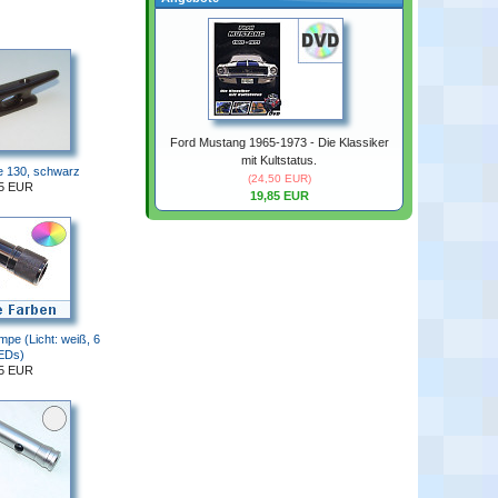
Ford Mustang 1965-1973 - Die Klassiker
mit Kultstatus.
e 130, schwarz
(24,50 EUR)
85 EUR
19,85 EUR
pe (Licht: weiß, 6
EDs)
85 EUR