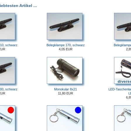
btesten Artikel ...
10, schwarz
Belegklampe 170, schwarz
Belegklamp
EUR
4,05 EUR
2,
00, schwarz
Monokular 8x21
LED-Taschenlam
EUR
11,80 EUR
L
6,