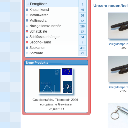
Ferngläser
1
Unsere neuen/belie
Knotenkunst
40
Metallwaren
36
Multimedia
57
Navigationszubehör
119
Schatzkiste
37
Schlüsselanhänger
54
Second-Hand
4
Belegklampe 2
Seekarten
5,85 
451
Software
71
Neue Produkte
Belegklampe 1
2,15 
Gezeitentafeln / Tidentafeln 2026 -
europäische Gewässer
28,00 EUR