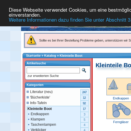
Diese Webseite verwendet Cookies, um eine bestmögliche
einverstanden.
Weitere Informationen dazu finden Sie unter Abschnitt 3
Sollte es bei Ihrer Bestellung Probleme geben, unterstützen wir Si
Startseite
»
Katalog
»
Kleinteile Boot
Artikelsuche
Kleinteile B
zur erweiterten Suche
Kategorien
Literatur (neu)
247
'Bücherkiste'
12
Endkappen
Info-Tafeln
92
Kleinteile Boot
17
Endkappen
3
Klampen
5
Ferngläser
Taschenlampen
4
Verklicker
4