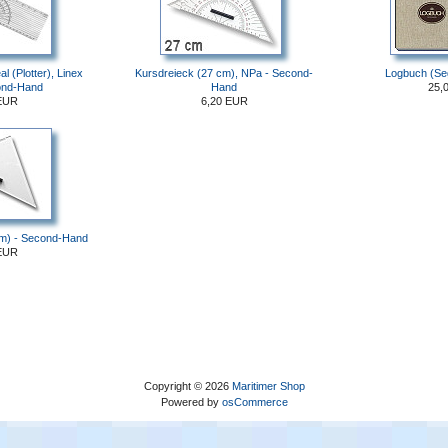
al (Plotter), Linex
Kursdreieck (27 cm), NPa - Second-
Logbuch (Se
ond-Hand
Hand
25,
EUR
6,20 EUR
cm) - Second-Hand
EUR
Copyright © 2026
Maritimer Shop
Powered by
osCommerce