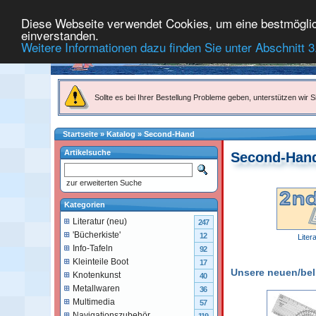
Diese Webseite verwendet Cookies, um eine bestmögliche
einverstanden.
Weitere Informationen dazu finden Sie unter Abschnitt 3
Sollte es bei Ihrer Bestellung Probleme geben, unterstützen wir Si
Startseite
»
Katalog
»
Second-Hand
Artikelsuche
Second-Han
zur erweiterten Suche
Kategorien
Literatur (neu)
247
'Bücherkiste'
12
Liter
Info-Tafeln
92
Kleinteile Boot
17
Unsere neuen/belie
Knotenkunst
40
Metallwaren
36
Multimedia
57
Navigationszubehör