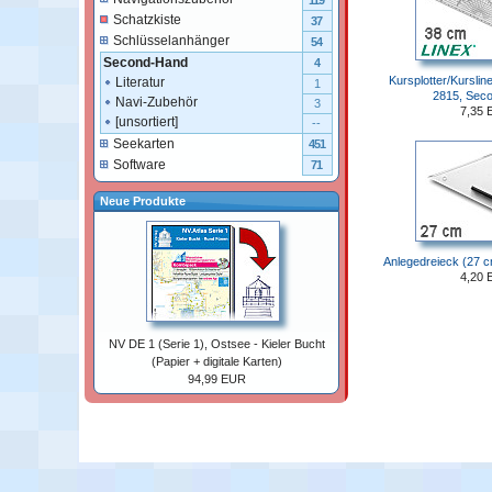
119
Schatzkiste
37
Schlüsselanhänger
54
Second-Hand
4
Kursplotter/Kursline
Literatur
1
2815, Sec
Navi-Zubehör
3
7,35 
[unsortiert]
--
Seekarten
451
Software
71
Neue Produkte
Anlegedreieck (27 
4,20 
NV DE 1 (Serie 1), Ostsee - Kieler Bucht
(Papier + digitale Karten)
94,99 EUR