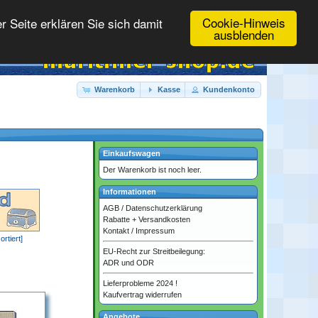
Cookie-Hinweis
 Seite erklären Sie sich damit
ausblenden
Warenkorb
Kasse
Kundenkonto
Einkaufswagen
Der Warenkorb ist noch leer.
Informationen
AGB
/
Datenschutzerklärung
Rabatte + Versandkosten
Kontakt
/
Impressum
ortiert]
EU-Recht zur Streitbeilegung:
ADR und ODR
Lieferprobleme 2024 !
Kaufvertrag widerrufen
Angebote