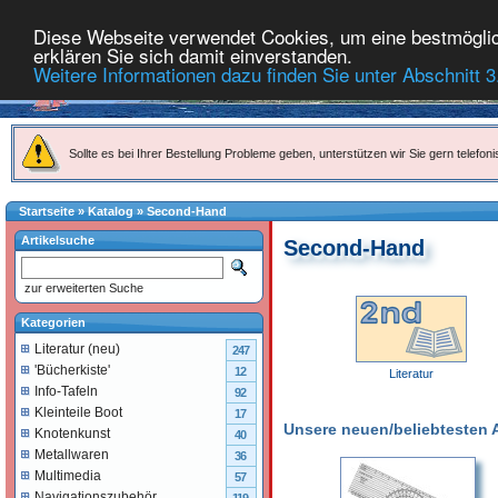
Diese Webseite verwendet Cookies, um eine bestmöglich
erklären Sie sich damit einverstanden.
Weitere Informationen dazu finden Sie unter Abschnitt 3
Sollte es bei Ihrer Bestellung Probleme geben, unterstützen wir Sie gern telefoni
Startseite
»
Katalog
»
Second-Hand
Artikelsuche
Second-Hand
zur erweiterten Suche
Kategorien
Literatur (neu)
247
'Bücherkiste'
12
Literatur
Info-Tafeln
92
Kleinteile Boot
17
Unsere neuen/beliebtesten Ar
Knotenkunst
40
Metallwaren
36
Multimedia
57
Navigationszubehör