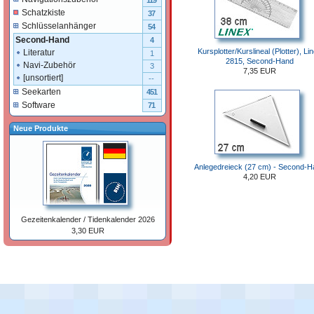
119
Schatzkiste
37
Schlüsselanhänger
54
Second-Hand
4
Kursplotter/Kurslineal (Plotter), Li
Literatur
1
2815, Second-Hand
Navi-Zubehör
3
7,35 EUR
[unsortiert]
--
Seekarten
451
Software
71
Neue Produkte
Anlegedreieck (27 cm) - Second-H
4,20 EUR
Gezeitenkalender / Tidenkalender 2026
3,30 EUR