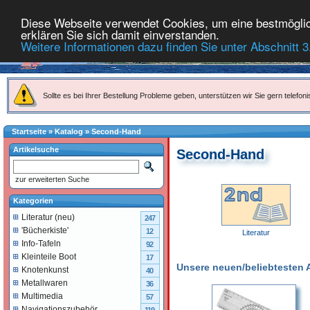
Diese Webseite verwendet Cookies, um eine bestmöglich
erklären Sie sich damit einverstanden.
Weitere Informationen dazu finden Sie unter Abschnitt 3
Sollte es bei Ihrer Bestellung Probleme geben, unterstützen wir Sie gern telefoni
Startseite
»
Katalog
»
Second-Hand
Artikelsuche
Second-Hand
zur erweiterten Suche
Kategorien
Literatur (neu)
247
'Bücherkiste'
12
Literatur
Info-Tafeln
92
Kleinteile Boot
17
Unsere neuen/beliebtesten Ar
Knotenkunst
40
Metallwaren
36
Multimedia
57
Navigationszubehör