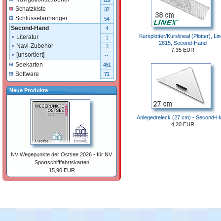
119
Schatzkiste
37
Schlüsselanhänger
54
Second-Hand
4
Kursplotter/Kurslineal (Plotter), Li
Literatur
1
2815, Second-Hand
Navi-Zubehör
3
7,35 EUR
[unsortiert]
--
Seekarten
451
Software
71
Neue Produkte
Anlegedreieck (27 cm) - Second-H
4,20 EUR
NV Wegepunkte der Ostsee 2026 - für NV.
Sportschifffahrtskarten
15,90 EUR