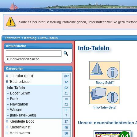
Sollte es bei Ihrer Bestellung Probleme geben, unterstützen wir Sie gern telefoni
Startseite
»
Katalog
»
Info-Tafeln
Artikelsuche
Info-Tafeln
zur erweiterten Suche
Kategorien
Literatur (neu)
247
'Bücherkiste'
12
Boot / Schiff
Info-Tafeln
92
Boot / Schiff
21
Funk
10
Navigation
23
[Info-Tafel-Sets]
Wissen
31
[Info-Tafel-Sets]
7
Kleinteile Boot
17
Unsere neuen/beliebtesten Ar
Knotenkunst
40
Metallwaren
36