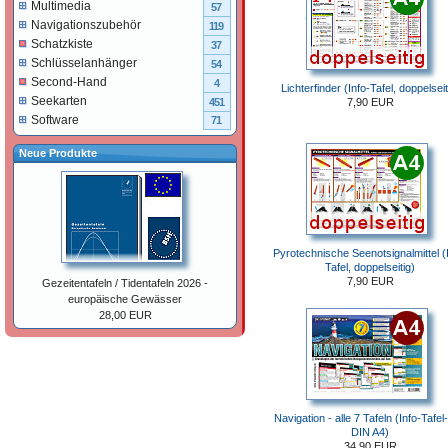
Multimedia
57
Navigationszubehör
119
Schatzkiste
37
Schlüsselanhänger
54
Second-Hand
4
Lichterfinder (Info-Tafel, doppelseit
Seekarten
7,90 EUR
451
Software
71
Neue Produkte
Pyrotechnische Seenotsignalmittel (I
Tafel, doppelseitig)
7,90 EUR
Gezeitentafeln / Tidentafeln 2026 -
europäische Gewässer
28,00 EUR
Navigation - alle 7 Tafeln (Info-Tafel
DIN A4)
34,90 EUR