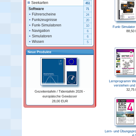
Seekarten
451
Software
71
Führerscheine
24
Funkzeugnisse
20
Funk-Simulatoren
10
Funk-Simulator
Navigation
88,50
6
Simulatoren
6
Wissen
5
Neue Produkte
Lernprogramm Wett
verstehen und
32,75
Gezeitentafeln / Tidentafeln 2026 -
europäische Gewässer
28,00 EUR
Lern- und Übungspr
4.