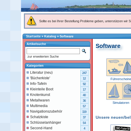
Sollte es bei Ihrer Bestellung Probleme geben, unterstützen wir Si
Startseite
»
Katalog
»
Software
Artikelsuche
Software
zur erweiterten Suche
Kategorien
Literatur (neu)
247
'Bücherkiste'
12
Führerschein
Info-Tafeln
92
Kleinteile Boot
17
Knotenkunst
40
Metallwaren
36
Simulatoren
Multimedia
57
Navigationszubehör
119
Unsere neuen/belie
Schatzkiste
37
Schlüsselanhänger
54
Second-Hand
4