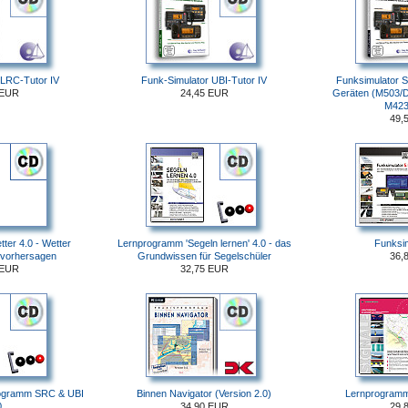
 LRC-Tutor IV
Funk-Simulator UBI-Tutor IV
Funksimulator S
 EUR
24,45 EUR
Geräten (M503/
M423
49,
er 4.0 - Wetter
Lernprogramm 'Segeln lernen' 4.0 - das
Funksim
 vorhersagen
Grundwissen für Segelschüler
36,
 EUR
32,75 EUR
ogramm SRC & UBI
Binnen Navigator (Version 2.0)
Lernprogramm 
0
34,90 EUR
29,