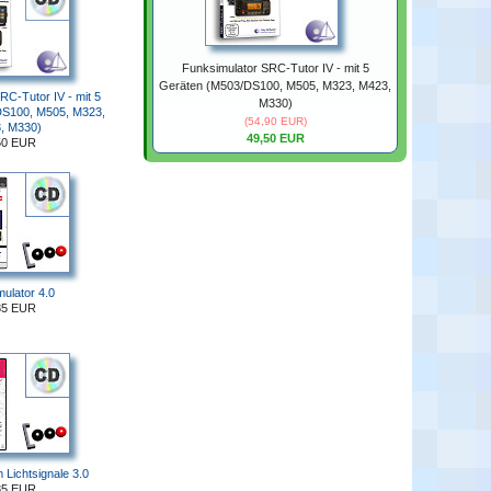
Funksimulator SRC-Tutor IV - mit 5
Geräten (M503/DS100, M505, M323, M423,
RC-Tutor IV - mit 5
M330)
DS100, M505, M323,
(54,90 EUR)
, M330)
49,50 EUR
50 EUR
ulator 4.0
85 EUR
Lichtsignale 3.0
85 EUR