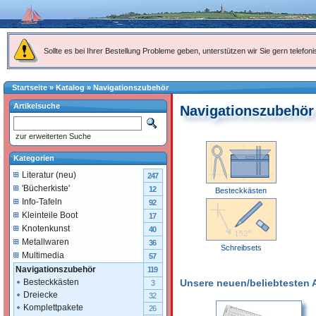
Sollte es bei Ihrer Bestellung Probleme geben, unterstützen wir Sie gern telefoni
Startseite
»
Katalog
»
Navigationszubehör
Artikelsuche
Navigationszubehör
zur erweiterten Suche
Kategorien
Literatur (neu)
247
'Bücherkiste'
12
Besteckkästen
Info-Tafeln
92
Kleinteile Boot
17
Knotenkunst
40
Metallwaren
36
Schreibsets
Multimedia
57
Navigationszubehör
119
Unsere neuen/beliebtesten Ar
Besteckkästen
3
Dreiecke
32
Komplettpakete
26