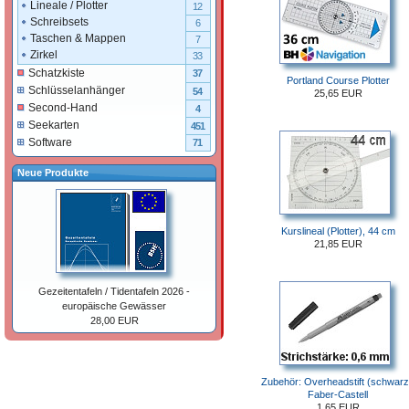
Lineale / Plotter
12
Schreibsets
6
Taschen & Mappen
7
Zirkel
33
Schatzkiste
37
Portland Course Plotter
Schlüsselanhänger
54
25,65 EUR
Second-Hand
4
Seekarten
451
Software
71
Neue Produkte
Kurslineal (Plotter), 44 cm
21,85 EUR
Gezeitentafeln / Tidentafeln 2026 -
europäische Gewässer
28,00 EUR
Zubehör: Overheadstift (schwarz
Faber-Castell
1,65 EUR