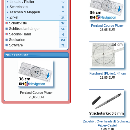
Lineale / Plotter
12
Schreibsets
6
Taschen & Mappen
7
Zirkel
33
Schatzkiste
37
Portland Course Plotter
Schlüsselanhänger
54
25,65 EUR
Second-Hand
4
Seekarten
451
Software
71
Neue Produkte
Kurslineal (Plotter), 44 cm
21,85 EUR
Portland Course Plotter
25,65 EUR
Zubehör: Overheadstift (schwarz
Faber-Castell
1,65 EUR