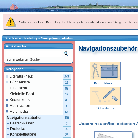
Sollte es bei Ihrer Bestellung Probleme geben, unterstützen wir Sie gern telefoni
Startseite
»
Katalog
»
Navigationszubehör
Artikelsuche
Navigationszubehör
zur erweiterten Suche
Kategorien
Literatur (neu)
247
'Bücherkiste'
12
Besteckkästen
Info-Tafeln
92
Kleinteile Boot
17
Knotenkunst
40
Metallwaren
36
Schreibsets
Multimedia
57
Navigationszubehör
119
Unsere neuen/beliebtesten Ar
Besteckkästen
3
Dreiecke
32
Komplettpakete
26