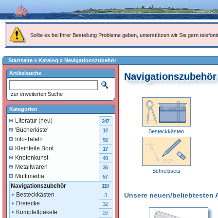
Sollte es bei Ihrer Bestellung Probleme geben, unterstützen wir Sie gern telefoni
Startseite
»
Katalog
»
Navigationszubehör
Artikelsuche
Navigationszubehör
zur erweiterten Suche
Kategorien
Literatur (neu)
247
'Bücherkiste'
12
Besteckkästen
Info-Tafeln
92
Kleinteile Boot
17
Knotenkunst
40
Metallwaren
36
Schreibsets
Multimedia
57
Navigationszubehör
119
Unsere neuen/beliebtesten Ar
Besteckkästen
3
Dreiecke
32
Komplettpakete
26