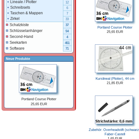
Lineale / Plotter
12
Schreibsets
6
Taschen & Mappen
7
Zirkel
33
Schatzkiste
37
Portland Course Plotter
Schlüsselanhänger
54
25,65 EUR
Second-Hand
4
Seekarten
451
Software
71
Neue Produkte
Kurslineal (Plotter), 44 cm
21,85 EUR
Portland Course Plotter
25,65 EUR
Zubehör: Overheadstift (schwarz
Faber-Castell
1,65 EUR