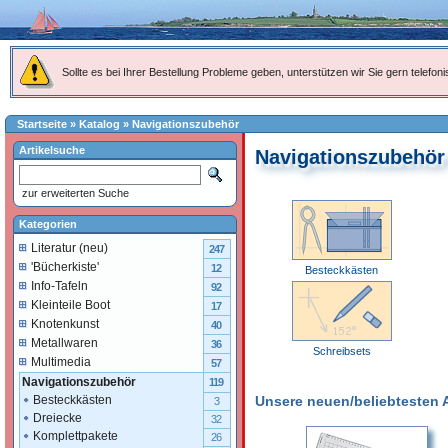
Sollte es bei Ihrer Bestellung Probleme geben, unterstützen wir Sie gern telefoni
Startseite
»
Katalog
»
Navigationszubehör
Artikelsuche
Navigationszubehör
zur erweiterten Suche
Kategorien
Literatur (neu)
247
'Bücherkiste'
12
Besteckkästen
Info-Tafeln
92
Kleinteile Boot
17
Knotenkunst
40
Metallwaren
36
Schreibsets
Multimedia
57
Navigationszubehör
119
Unsere neuen/beliebtesten Ar
Besteckkästen
3
Dreiecke
32
Komplettpakete
26