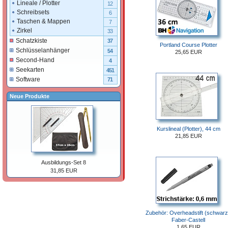
Lineale / Plotter
12
Schreibsets
6
Taschen & Mappen
7
Zirkel
33
Schatzkiste
37
Portland Course Plotter
Schlüsselanhänger
54
25,65 EUR
Second-Hand
4
Seekarten
451
Software
71
Neue Produkte
Kurslineal (Plotter), 44 cm
21,85 EUR
Ausbildungs-Set 8
31,85 EUR
Zubehör: Overheadstift (schwarz
Faber-Castell
1,65 EUR