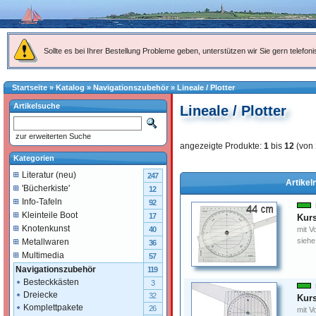
Sollte es bei Ihrer Bestellung Probleme geben, unterstützen wir Sie gern telefoni
Startseite
»
Katalog
»
Navigationszubehör
»
Lineale / Plotter
Artikelsuche
Lineale / Plotter
zur erweiterten Suche
angezeigte Produkte:
1
bis
12
(von
Kategorien
Literatur (neu)
247
Artikel
'Bücherkiste'
12
Info-Tafeln
92
Kleinteile Boot
17
Kurs
Knotenkunst
mit V
40
siehe
Metallwaren
36
Multimedia
57
Navigationszubehör
119
Besteckkästen
3
Dreiecke
32
Kurs
Komplettpakete
26
mit V