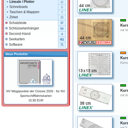
Lineale / Plotter
12
Schreibsets
6
Taschen & Mappen
7
Zirkel
33
Schatzkiste
37
Kurs
Schlüsselanhänger
54
mit V
Second-Hand
4
Seekarten
451
Software
71
Neue Produkte
Kurs
Kursv
Kurs
NV Wegepunkte der Ostsee 2026 - für NV.
mit d
Sportschifffahrtskarten
15,90 EUR
Kurs
mit 3