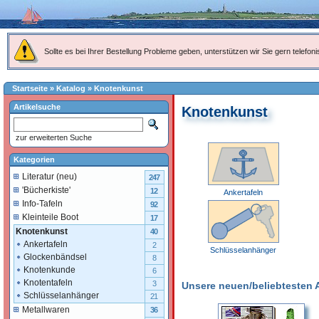
Sollte es bei Ihrer Bestellung Probleme geben, unterstützen wir Sie gern telefoni
Startseite
»
Katalog
»
Knotenkunst
Artikelsuche
Knotenkunst
zur erweiterten Suche
Kategorien
Literatur (neu)
247
'Bücherkiste'
12
Ankertafeln
Info-Tafeln
92
Kleinteile Boot
17
Knotenkunst
40
Ankertafeln
2
Schlüsselanhänger
Glockenbändsel
8
Knotenkunde
6
Knotentafeln
3
Unsere neuen/beliebtesten Ar
Schlüsselanhänger
21
Metallwaren
36