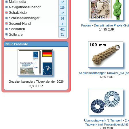
Multimedia
57
Navigationszubehör
119
Schatzkiste
37
Schlüsselanhänger
54
Second-Hand
4
Knoten - Der ultimative Praxis-Gu
Seekarten
14,95 EUR
451
Software
71
Neue Produkte
Schlüsselanhänger Tauwerk_63 (na
6,55 EUR
Gezeitenkalender / Tidenkalender 2026
3,30 EUR
Übungstauwerk '2 Tampen' - 2 
Tauwerk (mit Knotenübersicht)
4,95 EUR