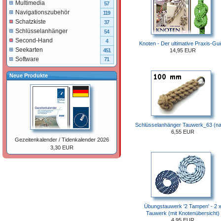
Multimedia
57
Navigationszubehör
119
Schatzkiste
37
Schlüsselanhänger
54
Second-Hand
4
Knoten - Der ultimative Praxis-Gu
Seekarten
14,95 EUR
451
Software
71
Neue Produkte
Schlüsselanhänger Tauwerk_63 (na
6,55 EUR
Gezeitenkalender / Tidenkalender 2026
3,30 EUR
Übungstauwerk '2 Tampen' - 2 
Tauwerk (mit Knotenübersicht)
4,95 EUR