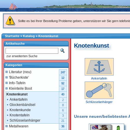
Sollte es bei Ihrer Bestellung Probleme geben, unterstützen wir Sie gern telefoni
Startseite
»
Katalog
»
Knotenkunst
Artikelsuche
Knotenkunst
zur erweiterten Suche
Kategorien
Literatur (neu)
247
'Bücherkiste'
12
Ankertafeln
Info-Tafeln
92
Kleinteile Boot
17
Knotenkunst
40
Ankertafeln
2
Schlüsselanhänger
Glockenbändsel
8
Knotenkunde
6
Knotentafeln
3
Unsere neuen/beliebtesten Ar
Schlüsselanhänger
21
Metallwaren
36