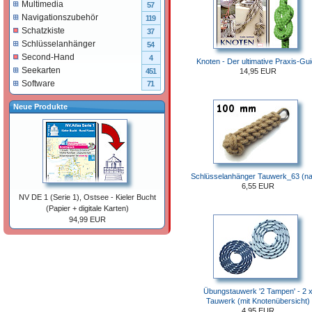
Multimedia
57
Navigationszubehör
119
Schatzkiste
37
Schlüsselanhänger
54
Second-Hand
4
Knoten - Der ultimative Praxis-Gu
Seekarten
14,95 EUR
451
Software
71
Neue Produkte
Schlüsselanhänger Tauwerk_63 (na
6,55 EUR
NV DE 1 (Serie 1), Ostsee - Kieler Bucht
(Papier + digitale Karten)
94,99 EUR
Übungstauwerk '2 Tampen' - 2 
Tauwerk (mit Knotenübersicht)
4,95 EUR