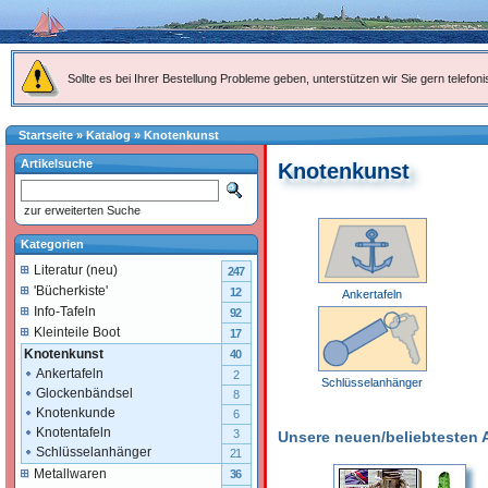
Sollte es bei Ihrer Bestellung Probleme geben, unterstützen wir Sie gern telefoni
Startseite
»
Katalog
»
Knotenkunst
Artikelsuche
Knotenkunst
zur erweiterten Suche
Kategorien
Literatur (neu)
247
'Bücherkiste'
12
Ankertafeln
Info-Tafeln
92
Kleinteile Boot
17
Knotenkunst
40
Ankertafeln
2
Schlüsselanhänger
Glockenbändsel
8
Knotenkunde
6
Knotentafeln
3
Unsere neuen/beliebtesten Ar
Schlüsselanhänger
21
Metallwaren
36