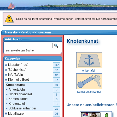
Sollte es bei Ihrer Bestellung Probleme geben, unterstützen wir Sie gern telefoni
Startseite
»
Katalog
»
Knotenkunst
Artikelsuche
Knotenkunst
zur erweiterten Suche
Kategorien
Literatur (neu)
247
'Bücherkiste'
12
Ankertafeln
Info-Tafeln
92
Kleinteile Boot
17
Knotenkunst
40
Ankertafeln
2
Schlüsselanhänger
Glockenbändsel
8
Knotenkunde
6
Knotentafeln
3
Unsere neuen/beliebtesten Ar
Schlüsselanhänger
21
Metallwaren
36