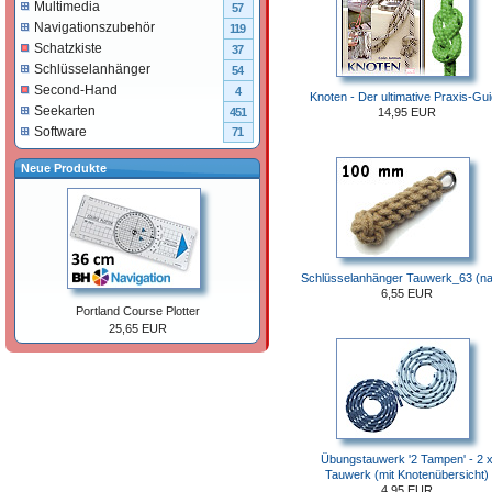
Multimedia
57
Navigationszubehör
119
Schatzkiste
37
Schlüsselanhänger
54
Second-Hand
4
Knoten - Der ultimative Praxis-Gu
Seekarten
14,95 EUR
451
Software
71
Neue Produkte
Schlüsselanhänger Tauwerk_63 (na
6,55 EUR
Portland Course Plotter
25,65 EUR
Übungstauwerk '2 Tampen' - 2 
Tauwerk (mit Knotenübersicht)
4,95 EUR