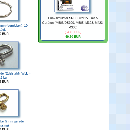
Funksimulator SRC-Tutor IV - mit 5
Geräten (M503/DS100, M505, M323, M423,
 mm (vernickelt), 10
M330)
tück
(54,90 EUR)
40 EUR
49,50 EUR
de (Edelstahl), WLL =
25 kg
25 EUR
äkel 5 mm gerade
ssing)
75 EUR