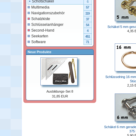
Schotschäkel
6
Multimedia
57
Navigationszubehör
119
Schatzkiste
37
Schlüsselanhänger
54
Schäkel 5 mm gesc
Second-Hand
4
4,35 
Seekarten
451
Software
71
Neue Produkte
Schlüsselring 16 mm
Stü
2,15 
Ausbildungs-Set 8
31,85 EUR
Schäkel 6 mm gerade 
375 
5,90 