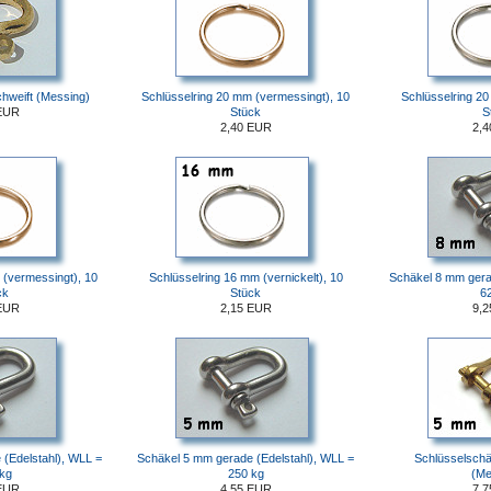
hweift (Messing)
Schlüsselring 20 mm (vermessingt), 10
Schlüsselring 20
EUR
Stück
S
2,40 EUR
2,
 (vermessingt), 10
Schlüsselring 16 mm (vernickelt), 10
Schäkel 8 mm gera
ck
Stück
6
EUR
2,15 EUR
9,
(Edelstahl), WLL =
Schäkel 5 mm gerade (Edelstahl), WLL =
Schlüsselsch
kg
250 kg
(Me
EUR
4,55 EUR
7,