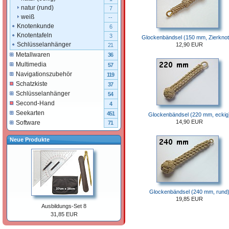
natur (rund)
7
weiß
--
Knotenkunde
6
Knotentafeln
3
Glockenbändsel (150 mm, Zierknot
Schlüsselanhänger
12,90 EUR
21
Metallwaren
36
Multimedia
57
Navigationszubehör
119
Schatzkiste
37
Schlüsselanhänger
54
Second-Hand
4
Seekarten
451
Glockenbändsel (220 mm, eckig
14,90 EUR
Software
71
Neue Produkte
Glockenbändsel (240 mm, rund
19,85 EUR
Ausbildungs-Set 8
31,85 EUR