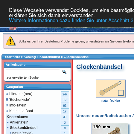
Diese Webseite verwendet Cookies, um eine bestmöglich
erklären Sie sich damit einverstanden.
Weitere Informationen dazu finden Sie unter Abschnitt 3
Sollte es bei Ihrer Bestellung Probleme geben, unterstützen wir Sie gern telefoni
Startseite
»
Katalog
»
Knotenkunst
»
Glockenbändsel
Artikelsuche
Glockenbändsel
zur erweiterten Suche
Kategorien
Literatur (neu)
247
'Bücherkiste'
12
natur (eckig)
Info-Tafeln
92
Kleinteile Boot
17
Unsere neuen/beliebtesten Ar
Knotenkunst
40
Ankertafeln
2
Glockenbändsel
8
natur (eckig)
1