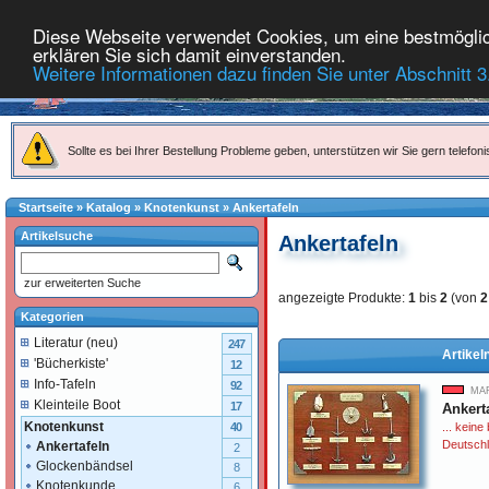
Diese Webseite verwendet Cookies, um eine bestmöglich
erklären Sie sich damit einverstanden.
Weitere Informationen dazu finden Sie unter Abschnitt 3
Sollte es bei Ihrer Bestellung Probleme geben, unterstützen wir Sie gern telefoni
Startseite
»
Katalog
»
Knotenkunst
»
Ankertafeln
Artikelsuche
Ankertafeln
zur erweiterten Suche
angezeigte Produkte:
1
bis
2
(von
2
Kategorien
Literatur (neu)
247
Artikel
'Bücherkiste'
12
Info-Tafeln
92
MAR
Kleinteile Boot
17
Ankerta
Knotenkunst
... keine
40
Deutsch
Ankertafeln
2
Glockenbändsel
8
Knotenkunde
6