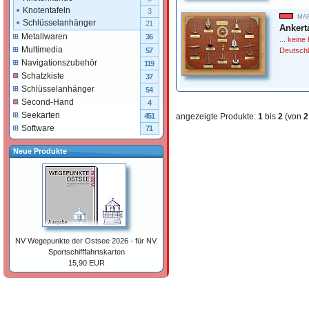
Knotentafeln
3
MAR
Schlüsselanhänger
21
Ankert
Metallwaren
36
... keine
Multimedia
Deutsch
57
Navigationszubehör
119
Schatzkiste
37
Schlüsselanhänger
54
Second-Hand
4
Seekarten
angezeigte Produkte:
1
bis
2
(von
2
451
Software
71
Neue Produkte
NV Wegepunkte der Ostsee 2026 - für NV.
Sportschifffahrtskarten
15,90 EUR