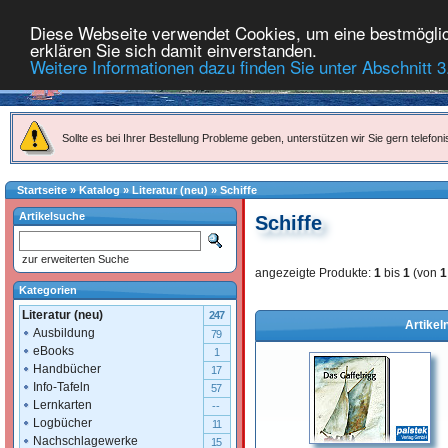
Diese Webseite verwendet Cookies, um eine bestmöglich
erklären Sie sich damit einverstanden.
Weitere Informationen dazu finden Sie unter Abschnitt 3
Sollte es bei Ihrer Bestellung Probleme geben, unterstützen wir Sie gern telefoni
Startseite
»
Katalog
»
Literatur (neu)
»
Schiffe
Artikelsuche
Schiffe
zur erweiterten Suche
angezeigte Produkte:
1
bis
1
(von
1
Kategorien
Literatur (neu)
247
Artikel
Ausbildung
79
eBooks
1
Handbücher
17
Info-Tafeln
57
Lernkarten
--
Logbücher
11
Nachschlagewerke
15