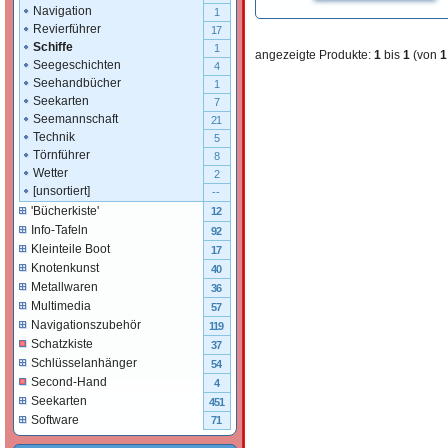
Navigation
1
Revierführer
17
Schiffe
1
angezeigte Produkte:
1
bis
1
(von
1
Seegeschichten
4
Seehandbücher
1
Seekarten
7
Seemannschaft
21
Technik
5
Törnführer
8
Wetter
2
[unsortiert]
--
'Bücherkiste'
12
Info-Tafeln
92
Kleinteile Boot
17
Knotenkunst
40
Metallwaren
36
Multimedia
57
Navigationszubehör
119
Schatzkiste
37
Schlüsselanhänger
54
Second-Hand
4
Seekarten
451
Software
71