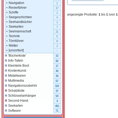
Navigation
1
Revierführer
17
Schiffe
1
angezeigte Produkte:
1
bis
1
(von
1
Seegeschichten
4
Seehandbücher
1
Seekarten
7
Seemannschaft
21
Technik
5
Törnführer
8
Wetter
2
[unsortiert]
--
'Bücherkiste'
12
Info-Tafeln
92
Kleinteile Boot
17
Knotenkunst
40
Metallwaren
36
Multimedia
57
Navigationszubehör
119
Schatzkiste
37
Schlüsselanhänger
54
Second-Hand
4
Seekarten
451
Software
71