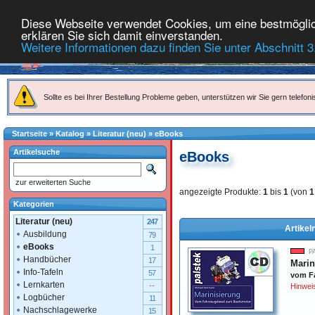
Diese Webseite verwendet Cookies, um eine bestmöglich
erklären Sie sich damit einverstanden.
Weitere Informationen dazu finden Sie unter Abschnitt 3
Sollte es bei Ihrer Bestellung Probleme geben, unterstützen wir Sie gern telefoni
Startseite
»
Katalog
»
Literatur (neu)
»
eBooks
Artikelsuche
eBooks
zur erweiterten Suche
angezeigte Produkte:
1
bis
1
(von
1
Kategorien
Literatur (neu)
247
Artikel
Ausbildung
79
eBooks
1
P
Handbücher
17
Marin
Info-Tafeln
57
vom F
Lernkarten
--
Hinweis
Logbücher
11
Nachschlagewerke
15