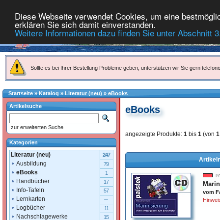
Diese Webseite verwendet Cookies, um eine bestmöglich
erklären Sie sich damit einverstanden.
Weitere Informationen dazu finden Sie unter Abschnitt 3
Sollte es bei Ihrer Bestellung Probleme geben, unterstützen wir Sie gern telefoni
Startseite
»
Katalog
»
Literatur (neu)
»
eBooks
Artikelsuche
eBooks
zur erweiterten Suche
angezeigte Produkte:
1
bis
1
(von
1
Kategorien
Literatur (neu)
247
Artikel
Ausbildung
79
eBooks
1
P
Handbücher
17
Marin
Info-Tafeln
57
vom F
Lernkarten
--
Hinweis
Logbücher
11
Nachschlagewerke
15