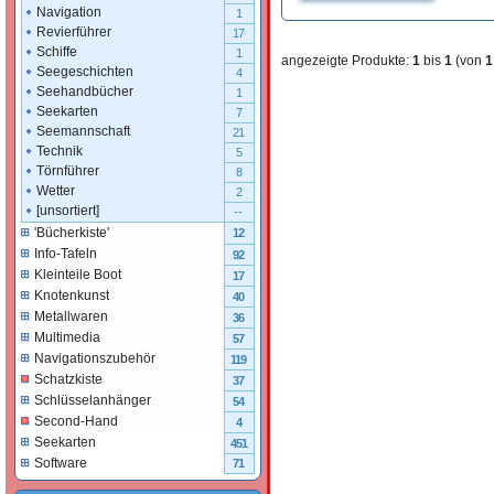
Navigation
1
Revierführer
17
Schiffe
1
angezeigte Produkte:
1
bis
1
(von
1
Seegeschichten
4
Seehandbücher
1
Seekarten
7
Seemannschaft
21
Technik
5
Törnführer
8
Wetter
2
[unsortiert]
--
'Bücherkiste'
12
Info-Tafeln
92
Kleinteile Boot
17
Knotenkunst
40
Metallwaren
36
Multimedia
57
Navigationszubehör
119
Schatzkiste
37
Schlüsselanhänger
54
Second-Hand
4
Seekarten
451
Software
71