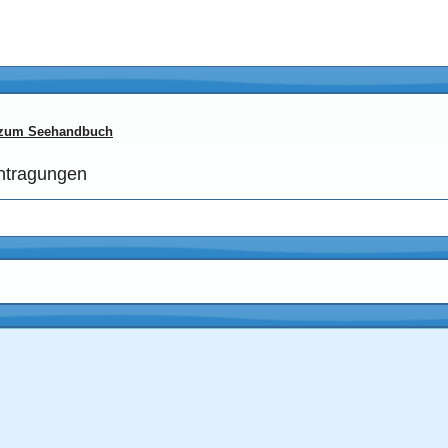
t zum Seehandbuch
intragungen