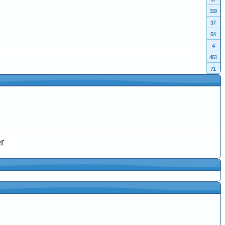
119
37
54
4
451
71
r