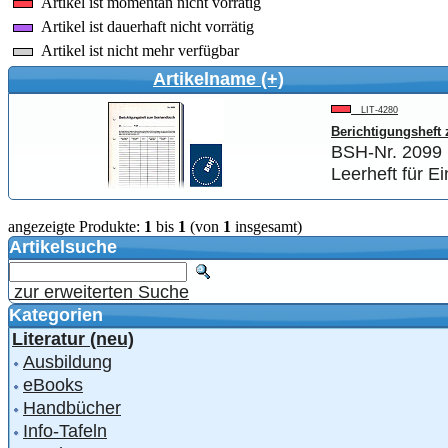
Artikel ist momentan nicht vorrätig
Artikel ist dauerhaft nicht vorrätig
Artikel ist nicht mehr verfügbar
Artikelname (+)
LIT-4280
Berichtigungshef
BSH-Nr. 2099
Leerheft für E
angezeigte Produkte:
1
bis
1
(von
1
insgesamt)
Artikelsuche
zur erweiterten Suche
Kategorien
Literatur (neu)
Ausbildung
eBooks
Handbücher
Info-Tafeln