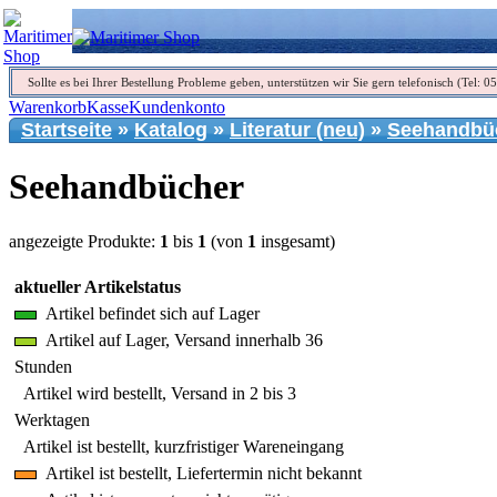
Sollte es bei Ihrer Bestellung Probleme geben, unterstützen wir Sie gern telefonisch (Tel: 
Warenkorb
Kasse
Kundenkonto
Startseite
»
Katalog
»
Literatur (neu)
»
Seehandbü
Seehandbücher
angezeigte Produkte:
1
bis
1
(von
1
insgesamt)
aktueller Artikelstatus
Artikel befindet sich auf Lager
Artikel auf Lager, Versand innerhalb 36
Stunden
Artikel wird bestellt, Versand in 2 bis 3
Werktagen
Artikel ist bestellt, kurzfristiger Wareneingang
Artikel ist bestellt, Liefertermin nicht bekannt