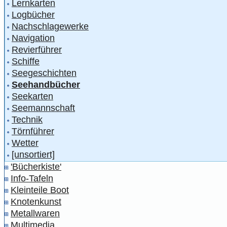
Lernkarten
Logbücher
Nachschlagewerke
Navigation
Revierführer
Schiffe
Seegeschichten
Seehandbücher
Seekarten
Seemannschaft
Technik
Törnführer
Wetter
[unsortiert]
'Bücherkiste'
Info-Tafeln
Kleinteile Boot
Knotenkunst
Metallwaren
Multimedia