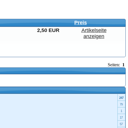
Preis
2,50 EUR
Artikelseite
anzeigen
Seiten:
1
247
79
1
17
57