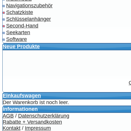
Navigationszubehör
Schatzkiste
Schlüsselanhänger
Second-Hand
Seekarten
Software
Neue Produkte
Einkaufswagen
Der Warenkorb ist noch leer.
Informationen
AGB
/
Datenschutzerklärung
Rabatte + Versandkosten
Kontakt
/
Impressum