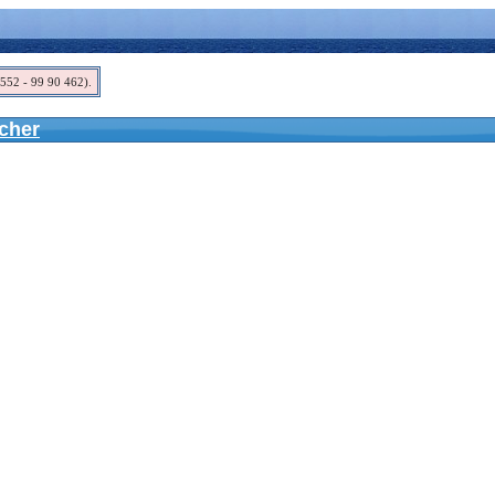
05552 - 99 90 462).
cher