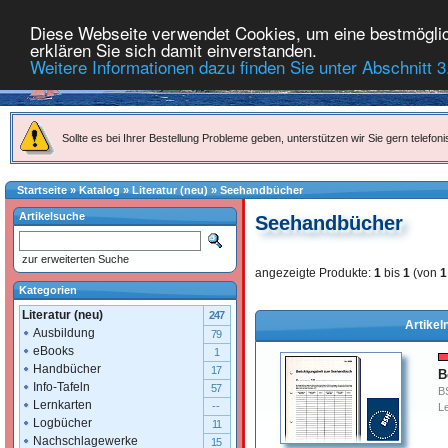
Diese Webseite verwendet Cookies, um eine bestmöglich
erklären Sie sich damit einverstanden.
Weitere Informationen dazu finden Sie unter Abschnitt 3
Sollte es bei Ihrer Bestellung Probleme geben, unterstützen wir Sie gern telefoni
Startseite
»
Katalog
»
Literatur (neu)
»
Seehandbücher
Artikelsuche
Seehandbücher
zur erweiterten Suche
angezeigte Produkte:
1
bis
1
(von
1
Kategorien
Literatur (neu)
247
Artikel
Ausbildung
79
eBooks
1
Handbücher
17
B
Info-Tafeln
57
B
Lernkarten
--
Le
Logbücher
11
Nachschlagewerke
15