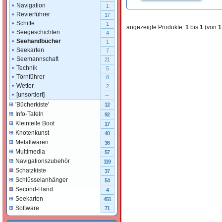
Navigation
1
Revierführer
17
Schiffe
1
angezeigte Produkte:
1
bis
1
(von
1
Seegeschichten
4
Seehandbücher
1
Seekarten
7
Seemannschaft
21
Technik
5
Törnführer
8
Wetter
2
[unsortiert]
--
'Bücherkiste'
12
Info-Tafeln
92
Kleinteile Boot
17
Knotenkunst
40
Metallwaren
36
Multimedia
57
Navigationszubehör
119
Schatzkiste
37
Schlüsselanhänger
54
Second-Hand
4
Seekarten
451
Software
71