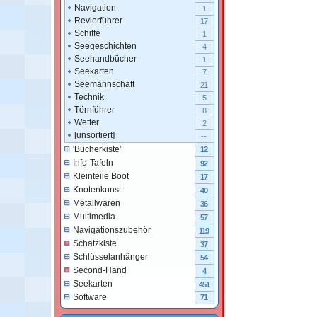
Navigation
1
Revierführer
17
Schiffe
1
Seegeschichten
4
Seehandbücher
1
Seekarten
7
Seemannschaft
21
Technik
5
Törnführer
8
Wetter
2
[unsortiert]
--
'Bücherkiste'
12
Info-Tafeln
92
Kleinteile Boot
17
Knotenkunst
40
Metallwaren
36
Multimedia
57
Navigationszubehör
119
Schatzkiste
37
Schlüsselanhänger
54
Second-Hand
4
Seekarten
451
Software
71