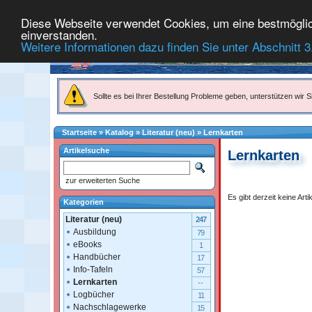
Diese Webseite verwendet Cookies, um eine bestmögliche
einverstanden.
Weitere Informationen dazu finden Sie unter Abschnitt 3
Sollte es bei Ihrer Bestellung Probleme geben, unterstützen wir Si
Startseite
»
Katalog
»
Literatur (neu)
»
Lernkarten
Artikelsuche
Lernkarten
zur erweiterten Suche
Es gibt derzeit keine Arti
Kategorien
Literatur (neu)
247
Ausbildung
79
eBooks
1
Handbücher
17
Info-Tafeln
57
Lernkarten
--
Logbücher
11
Nachschlagewerke
15