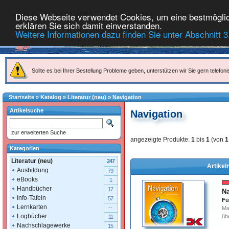
Diese Webseite verwendet Cookies, um eine bestmöglich
erklären Sie sich damit einverstanden.
Weitere Informationen dazu finden Sie unter Abschnitt 3
Sollte es bei Ihrer Bestellung Probleme geben, unterstützen wir Sie gern telefoni
Startseite
»
Katalog
»
Literatur (neu)
»
Navigation
Artikelsuche
Navigation
zur erweiterten Suche
angezeigte Produkte:
1
bis
1
(von
1
Kategorien
Literatur (neu)
247
Artikel
Ausbildung
79
eBooks
1
Handbücher
17
Na
Info-Tafeln
57
Fü
Lernkarten
--
Ma
Logbücher
üb
11
Nachschlagewerke
15