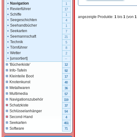
Navigation
1
Revierführer
17
Schiffe
1
angezeigte Produkte:
1
bis
1
(von
1
Seegeschichten
4
Seehandbücher
1
Seekarten
7
Seemannschaft
21
Technik
5
Törnführer
8
Wetter
2
[unsortiert]
--
'Bücherkiste'
12
Info-Tafeln
92
Kleinteile Boot
17
Knotenkunst
40
Metallwaren
36
Multimedia
57
Navigationszubehör
119
Schatzkiste
37
Schlüsselanhänger
54
Second-Hand
4
Seekarten
451
Software
71