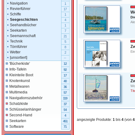
Navigation
1
Revierführer
17
We
Schiffe
1
Dr
Seegeschichten
4
Al
Seehandbücher
1
Seekarten
7
Seemannschaft
21
Technik
5
Zw
Törnführer
8
Ein
Wetter
2
[unsortiert]
--
'Bücherkiste'
12
Info-Tafeln
92
Kleinteile Boot
17
Zw
Knotenkunst
40
Wo
Metallwaren
36
Tit
Multimedia
57
Navigationszubehör
119
Schatzkiste
37
Schlüsselanhänger
54
Second-Hand
4
angezeigte Produkte:
1
bis
4
(von
4
Seekarten
451
Software
71