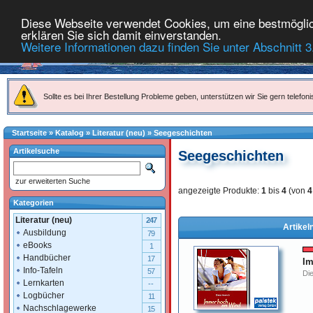
Diese Webseite verwendet Cookies, um eine bestmöglich
erklären Sie sich damit einverstanden.
Weitere Informationen dazu finden Sie unter Abschnitt 3
Sollte es bei Ihrer Bestellung Probleme geben, unterstützen wir Sie gern telefoni
Startseite
»
Katalog
»
Literatur (neu)
»
Seegeschichten
Artikelsuche
Seegeschichten
zur erweiterten Suche
angezeigte Produkte:
1
bis
4
(von
4
Kategorien
Literatur (neu)
247
Artikel
Ausbildung
79
eBooks
1
Handbücher
17
Im
Info-Tafeln
57
Die
Lernkarten
--
Logbücher
11
Nachschlagewerke
15