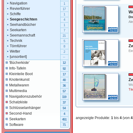
Navigation
1
Revierführer
17
We
Schiffe
1
Dr
Seegeschichten
4
Al
Seehandbücher
1
Seekarten
7
Seemannschaft
21
Technik
5
Zw
Törnführer
8
Ein
Wetter
2
[unsortiert]
--
'Bücherkiste'
12
Info-Tafeln
92
Kleinteile Boot
17
Zw
Knotenkunst
40
Wo
Metallwaren
36
Tit
Multimedia
57
Navigationszubehör
119
Schatzkiste
37
Schlüsselanhänger
54
Second-Hand
4
angezeigte Produkte:
1
bis
4
(von
4
Seekarten
451
Software
71