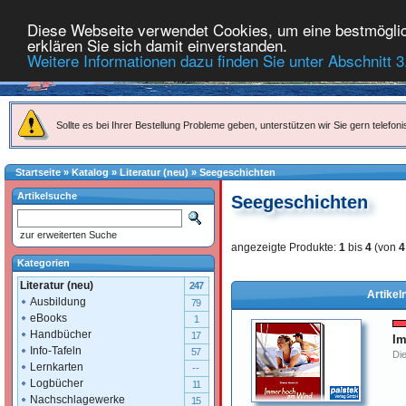
Diese Webseite verwendet Cookies, um eine bestmöglich
erklären Sie sich damit einverstanden.
Weitere Informationen dazu finden Sie unter Abschnitt 3
Sollte es bei Ihrer Bestellung Probleme geben, unterstützen wir Sie gern telefoni
Startseite
»
Katalog
»
Literatur (neu)
»
Seegeschichten
Artikelsuche
Seegeschichten
zur erweiterten Suche
angezeigte Produkte:
1
bis
4
(von
4
Kategorien
Literatur (neu)
247
Artikel
Ausbildung
79
eBooks
1
Handbücher
17
Im
Info-Tafeln
57
Die
Lernkarten
--
Logbücher
11
Nachschlagewerke
15