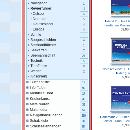
Navigation
1
Revierführer
17
Ostsee
4
Nordsee
5
Holland 2 - Das IJ
Deutschland
4
nördlichen Provin
Europa
39,90
4
Schiffe
1
Seegeschichten
4
Seehandbücher
1
Seekarten
7
Seemannschaft
21
Technik
5
Törnführer
8
Nordseeküste 1 - 
Wetter
2
Helder (Tö
[unsortiert]
--
39,90
'Bücherkiste'
12
Info-Tafeln
92
Kleinteile Boot
17
Knotenkunst
40
Metallwaren
36
Multimedia
57
Navigationszubehör
119
Dänemark 2 - Fünen -
Schatzkiste
- Falster - Møn - Bo
37
39,90
Schlüsselanhänger
54