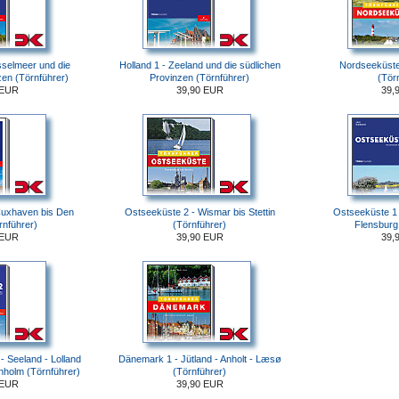
sselmeer und die
Holland 1 - Zeeland und die südlichen
Nordseeküste 
zen (Törnführer)
Provinzen (Törnführer)
(Tör
 EUR
39,90 EUR
39,
Cuxhaven bis Den
Ostseeküste 2 - Wismar bis Stettin
Ostseeküste 1
rnführer)
(Törnführer)
Flensburg
 EUR
39,90 EUR
39,
 Seeland - Lolland
Dänemark 1 - Jütland - Anholt - Læsø
rnholm (Törnführer)
(Törnführer)
 EUR
39,90 EUR