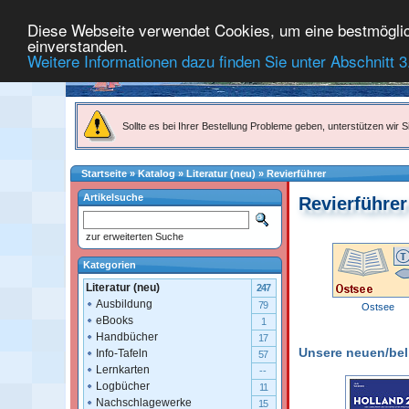
Diese Webseite verwendet Cookies, um eine bestmögliche
einverstanden.
Weitere Informationen dazu finden Sie unter Abschnitt 3
Sollte es bei Ihrer Bestellung Probleme geben, unterstützen wir Si
Startseite
»
Katalog
»
Literatur (neu)
»
Revierführer
Artikelsuche
Revierführer
zur erweiterten Suche
Kategorien
Literatur (neu)
247
Ausbildung
79
Ostsee
eBooks
1
Handbücher
17
Unsere neuen/belie
Info-Tafeln
57
Lernkarten
--
Logbücher
11
Nachschlagewerke
15