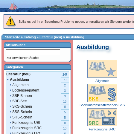
Sollte es bei Ihrer Bestellung Probleme geben, unterstützen wir Sie gern telefoni
Startseite
»
Katalog
»
Literatur (neu)
»
Ausbildung
Artikelsuche
Ausbildung
zur erweiterten Suche
Kategorien
Literatur (neu)
247
Ausbildung
79
Allgemein
Allgemein
2
Bodenseepatent
3
SBF-Binnen
9
SBF-See
15
Sportküstenschifferschein SKS
SKS-Schein
11
SSS-Schein
5
SHS-Schein
5
Funkzeugnis UBI
11
Funkzeugnis SRC
10
Funkzeugnis SRC
Funkzeugnis LRC
6