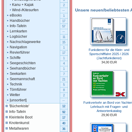
Kanu + Kajak
2
Unsere neuen/beliebtesten Ar
Wind-/Kitesurfen
--
eBooks
1
Handbücher
17
Info-Tafeln
57
Lernkarten
--
Logbücher
11
Nachschlagewerke
15
Navigation
1
Funkdienst für die Klein- und
Revierführer
17
Sportschifffahrt 2025 / 2026
Schiffe
(Jachtfunkdienst)
1
34,00 EUR
Seegeschichten
4
Seehandbücher
1
Seekarten
7
Seemannschaft
21
Technik
5
Törnführer
8
Wetter
2
[unsortiert]
--
Funkverkehr an Bord von Yachten
'Bücherkiste'
12
Lehrbuch mit Fragen- und
Antwortenkatalog
Info-Tafeln
92
29,90 EUR
Kleinteile Boot
17
Knotenkunst
40
Metallwaren
36