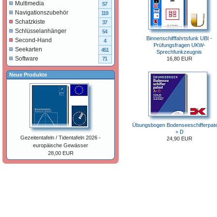
Multimedia
57
Navigationszubehör
119
Schatzkiste
37
Schlüsselanhänger
54
Binnenschifffahrtsfunk UBI -
Second-Hand
4
Prüfungsfragen UKW-
Seekarten
451
Sprechfunkzeugnis
Software
16,80 EUR
71
Neue Produkte
Übungsbogen Bodenseeschifferpate
+ D
Gezeitentafeln / Tidentafeln 2026 -
24,90 EUR
europäische Gewässer
28,00 EUR