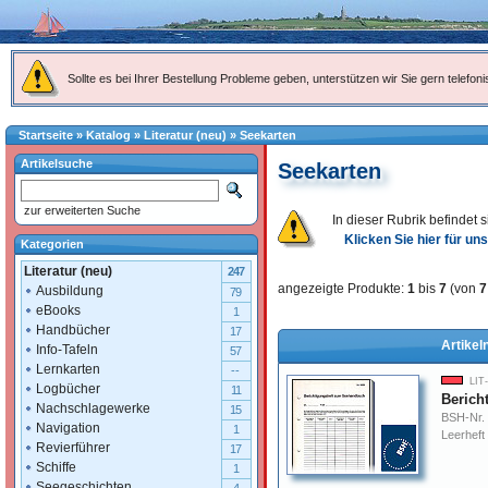
Sollte es bei Ihrer Bestellung Probleme geben, unterstützen wir Sie gern telefoni
Startseite
»
Katalog
»
Literatur (neu)
»
Seekarten
Artikelsuche
Seekarten
zur erweiterten Suche
In dieser Rubrik befindet 
Klicken Sie hier für u
Kategorien
Literatur (neu)
247
angezeigte Produkte:
1
bis
7
(von
7
Ausbildung
79
eBooks
1
Handbücher
17
Artikel
Info-Tafeln
57
Lernkarten
--
LIT
Logbücher
11
Berich
Nachschlagewerke
15
BSH-Nr.
Navigation
1
Leerheft
Revierführer
17
Schiffe
1
Seegeschichten