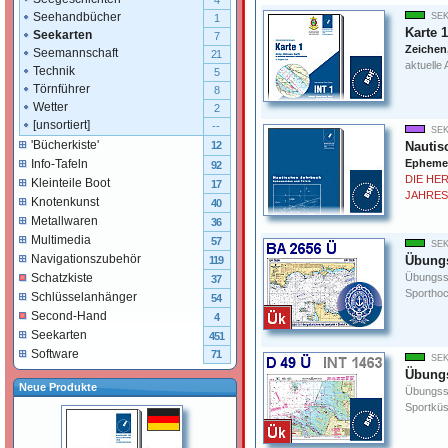
4
Seehandbücher
SEK
1
Karte 1
Seekarten
7
Zeichen
Seemannschaft
21
aktuelle 
Technik
5
Törnführer
8
Wetter
2
[unsortiert]
--
SEK
'Bücherkiste'
Nautis
12
Ephemer
Info-Tafeln
92
DIE HE
Kleinteile Boot
17
JAHRES
Knotenkunst
40
Metallwaren
36
Multimedia
57
SEK
Navigationszubehör
Übungs
119
Übungsse
Schatzkiste
37
Sporthoc
Schlüsselanhänger
54
Second-Hand
4
Seekarten
451
Software
71
SEK
Übungs
Neue Produkte
Übungsse
Sportküs