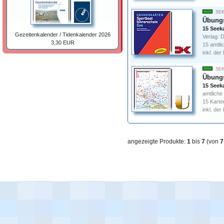
SEK
Übungs
15 Seek
Gezeitenkalender / Tidenkalender 2026
Verlag: D
3,30 EUR
15 amtli
inkl. de
SEK
Übungs
15 Seeka
amtliche
15 Karte
inkl. de
angezeigte Produkte:
1
bis
7
(von
7