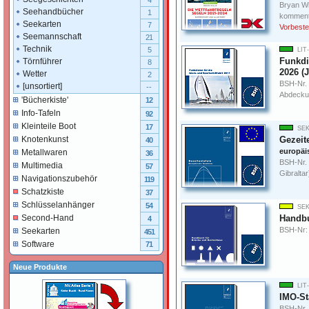
4
Bryan Wil
Seehandbücher
1
kommentie
Seekarten
7
Vorbeste
Seemannschaft
21
Technik
5
LIT
Funkdie
Törnführer
8
2026 (
Wetter
2
BSH-Nr.
[unsortiert]
--
Abdeckun
'Bücherkiste'
12
Info-Tafeln
92
Kleinteile Boot
17
SEK
Gezeite
Knotenkunst
40
europäi
Metallwaren
36
BSH-Nr. 
Multimedia
57
Gibraltar
Navigationszubehör
119
Schatzkiste
37
Schlüsselanhänger
54
SEK
Handbu
Second-Hand
4
BSH-Nr:
Seekarten
451
Software
71
Neue Produkte
LIT
IMO-S
BSH-Nr.