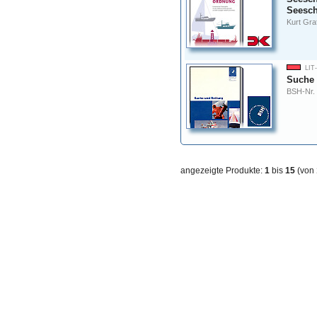
Seesch
Kurt Gra
LIT
Suche 
BSH-Nr.
angezeigte Produkte:
1
bis
15
(von