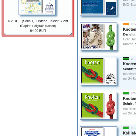
IMO-Sta
NV DE 1 (Serie 1), Ostsee - Kieler Bucht
LIT
(Papier + digitale Karten)
Knote
94,99 EUR
Der ulti
Colin Ja
Knoten, 
LIT
Knoten
Schritt f
maritime
mit 24 
LIT
Knoten
Schritt 
maritime
mit 24 
LIT
Kollis