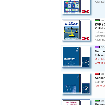
Axel Bar
LIT
KVR / 
Kollisi
Kollisio
Schifff
Yacht-Bü
SEK
Nautis
Ephemer
DIE HE
JAHRES
LIT
Seesch
BSH-Nr.
[siehe Li
LIT
Seesch