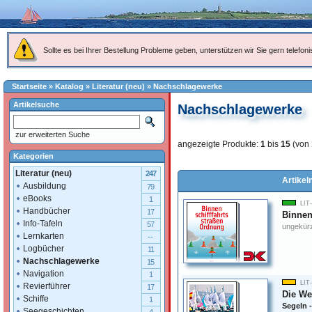
Sollte es bei Ihrer Bestellung Probleme geben, unterstützen wir Sie gern telefoni
Startseite
»
Katalog
»
Literatur (neu)
»
Nachschlagewerke
Artikelsuche
Nachschlagewerke
zur erweiterten Suche
angezeigte Produkte:
1
bis
15
(von
Kategorien
Literatur (neu)
247
Artikel
Ausbildung
79
eBooks
1
LIT
Handbücher
17
Binnen
Info-Tafeln
57
ungekürz
Lernkarten
--
Logbücher
11
Nachschlagewerke
15
Navigation
1
LIT
Revierführer
17
Die We
Schiffe
1
Segeln -
Seegeschichten