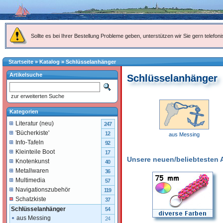
Sollte es bei Ihrer Bestellung Probleme geben, unterstützen wir Sie gern telefoni
Startseite
»
Katalog
»
Schlüsselanhänger
Artikelsuche
Schlüsselanhänger
zur erweiterten Suche
Kategorien
Literatur (neu)
247
'Bücherkiste'
12
aus Messing
Info-Tafeln
92
Kleinteile Boot
17
Unsere neuen/beliebtesten Ar
Knotenkunst
40
Metallwaren
36
Multimedia
57
Navigationszubehör
119
Schatzkiste
37
Schlüsselanhänger
54
aus Messing
24