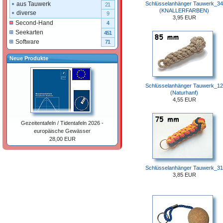
Schlüsselanhänger Tauwerk_34
aus Tauwerk
21
(KNALLERFARBEN)
diverse
9
3,95 EUR
Second-Hand
4
Seekarten
451
Software
71
Neue Produkte
Schlüsselanhänger Tauwerk_12
(Naturhanf)
4,55 EUR
Gezeitentafeln / Tidentafeln 2026 -
europäische Gewässer
28,00 EUR
Schlüsselanhänger Tauwerk_31
3,85 EUR