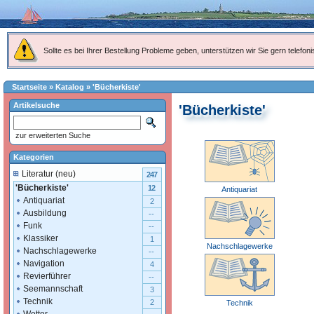
Sollte es bei Ihrer Bestellung Probleme geben, unterstützen wir Sie gern telefoni
Startseite
»
Katalog
»
'Bücherkiste'
Artikelsuche
'Bücherkiste'
zur erweiterten Suche
Kategorien
Literatur (neu)
247
'Bücherkiste'
12
Antiquariat
Antiquariat
2
Ausbildung
--
Funk
--
Klassiker
1
Nachschlagewerke
Nachschlagewerke
--
Navigation
4
Revierführer
--
Seemannschaft
3
Technik
2
Technik