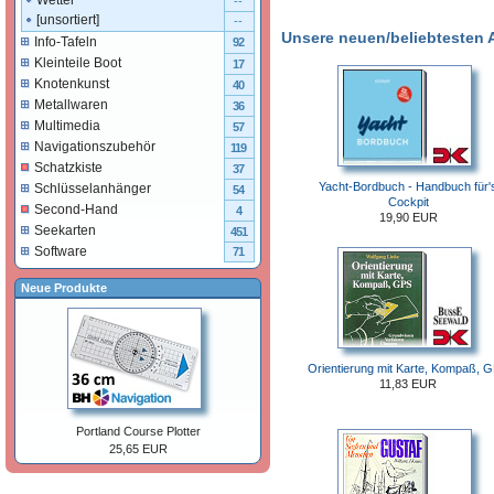
Wetter
--
[unsortiert]
--
Unsere neuen/beliebtesten Ar
Info-Tafeln
92
Kleinteile Boot
17
Knotenkunst
40
Metallwaren
36
Multimedia
57
Navigationszubehör
119
Schatzkiste
37
Yacht-Bordbuch - Handbuch für'
Schlüsselanhänger
54
Cockpit
Second-Hand
4
19,90 EUR
Seekarten
451
Software
71
Neue Produkte
Orientierung mit Karte, Kompaß, 
11,83 EUR
Portland Course Plotter
25,65 EUR