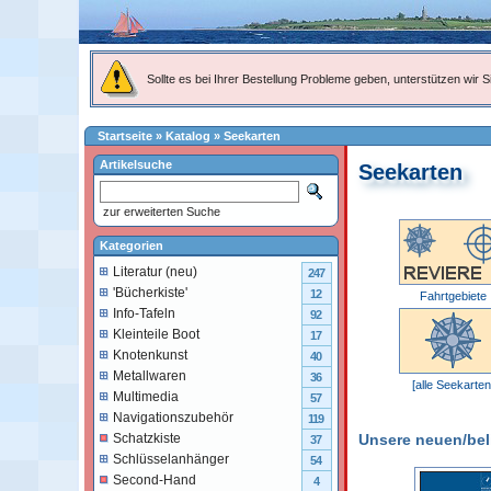
Sollte es bei Ihrer Bestellung Probleme geben, unterstützen wir Si
Startseite
»
Katalog
»
Seekarten
Artikelsuche
Seekarten
zur erweiterten Suche
Kategorien
Literatur (neu)
247
'Bücherkiste'
12
Fahrtgebiete
Info-Tafeln
92
Kleinteile Boot
17
Knotenkunst
40
Metallwaren
36
[alle Seekarten
Multimedia
57
Navigationszubehör
119
Unsere neuen/belie
Schatzkiste
37
Schlüsselanhänger
54
Second-Hand
4