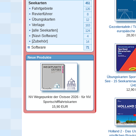
Seekarten
451
Fahrtgebiete
126
Revierführer
8
Übungskarten
12
Verlage
163
Gezeitentafeln / T
[alle Seekarten]
124
europäische
28,00
[Navi-Software]
4
[Zubehör]
14
Software
71
Neue Produkte
Übungskarten Sport
See - 15 Seekartenau
Ü49
12,90
NV Wegepunkte der Ostsee 2026 - für NV.
Sportschifffahrtskarten
15,90 EUR
Holland 2 - Das IJ
nördlichen Provin