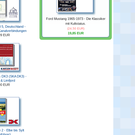
Ford Mustang 1965-1973 - Die Klassiker
mit Kultstatus.
 5, Deutschland -
(24,50 EUR)
Kanalverbindungen
19,85 EUR
99 EUR
s DK3 (SKA DK3) -
 & Limfjord
90 EUR
2 - Elbe bis Sylt
nführer)