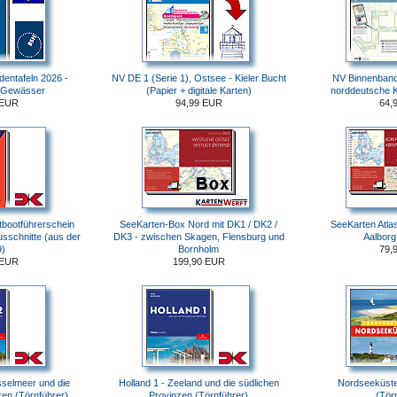
identafeln 2026 -
NV DE 1 (Serie 1), Ostsee - Kieler Bucht
NV Binnenband
 Gewässer
(Papier + digitale Karten)
norddeutsche 
 EUR
94,99 EUR
64,
bootführerschein
SeeKarten-Box Nord mit DK1 / DK2 /
SeeKarten Atla
sschnitte (aus der
DK3 - zwischen Skagen, Flensburg und
Aalborg
)
Bornholm
79,
 EUR
199,90 EUR
sselmeer und die
Holland 1 - Zeeland und die südlichen
Nordseeküste 
zen (Törnführer)
Provinzen (Törnführer)
(Tör