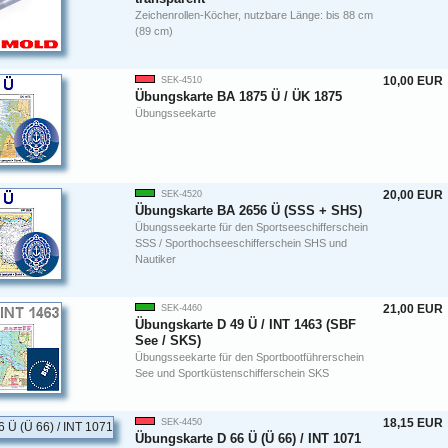
Zeichenrollen-Köcher, nutzbare Länge: bis 88 cm
(89 cm)
10,00 EUR
SEK-4510
Übungskarte BA 1875 Ü / ÜK 1875
Übungsseekarte
20,00 EUR
SEK-4520
Übungskarte BA 2656 Ü (SSS + SHS)
Übungsseekarte für den Sportseeschifferschein
SSS / Sporthochseeschifferschein SHS und
Nautiker
21,00 EUR
SEK-4460
Übungskarte D 49 Ü / INT 1463 (SBF
See / SKS)
Übungsseekarte für den Sportbootführerschein
See und Sportküstenschifferschein SKS
18,15 EUR
SEK-4450
Übungskarte D 66 Ü (Ü 66) / INT 1071