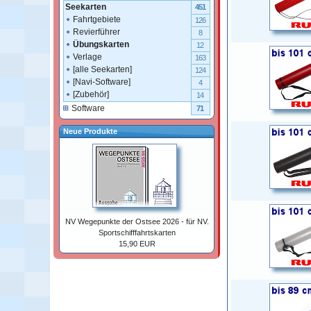
Seekarten
451
Fahrtgebiete
126
Revierführer
8
Übungskarten
12
Verlage
163
[alle Seekarten]
124
[Navi-Software]
4
[Zubehör]
14
Software
71
Neue Produkte
NV Wegepunkte der Ostsee 2026 - für NV.
Sportschifffahrtskarten
15,90 EUR