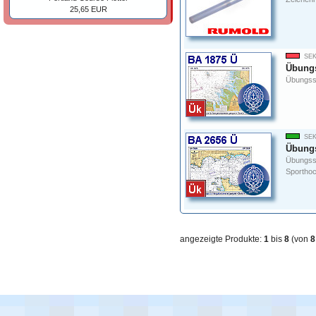
25,65 EUR
SEK
Übungs
Übungss
SEK
Übungs
Übungsse
Sporthoc
angezeigte Produkte:
1
bis
8
(von
8