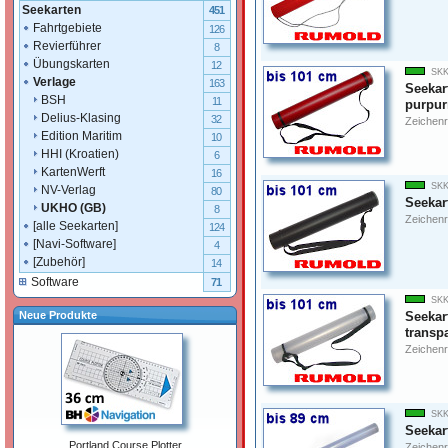
Seekarten
451
Fahrtgebiete
126
Revierführer
8
Übungskarten
12
SKK
Verlage
163
Seekar
BSH
11
purpur
Delius-Klasing
32
Zeichenr
Edition Maritim
10
HHI (Kroatien)
6
KartenWerft
16
SKK
NV-Verlag
80
Seekar
UKHO (GB)
8
Zeichenr
[alle Seekarten]
124
[Navi-Software]
4
[Zubehör]
14
Software
71
SKK
Seekar
Neue Produkte
transp
Zeichenr
SKK
Seekar
Portland Course Plotter
Zeichenr