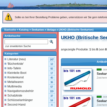
Sollte es bei Ihrer Bestellung Probleme geben, unterstützen wir Sie gern telefoni
Startseite
»
Katalog
»
Seekarten
»
Verlage
»
UKHO (Britische Seekarten)
Artikelsuche
UKHO (Britische Se
zur erweiterten Suche
angezeigte Produkte:
1
bis
8
(von
8
Kategorien
Literatur (neu)
247
Artikel
'Bücherkiste'
12
Info-Tafeln
92
SKK
Kleinteile Boot
17
Seekar
Knotenkunst
Zeichenr
40
Metallwaren
36
Multimedia
57
Navigationszubehör
119
Schatzkiste
37
SKK
Schlüsselanhänger
54
Seekart
Second-Hand
Zeichenr
4