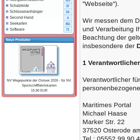
119
"Webseite").
Schatzkiste
37
Schlüsselanhänger
54
Second-Hand
4
Wir messen dem Da
Seekarten
451
und Verarbeitung 
Software
71
Beachtung der gelt
Neue Produkte
insbesondere der
1 Verantwortlicher
Verantwortlicher f
NV Wegepunkte der Ostsee 2026 - für NV.
Sportschifffahrtskarten
personenbezogenen 
15,90 EUR
Maritimes Portal
Michael Haase
Marker Str. 22
37520 Osterode a
Tel.: 05552 99 90 