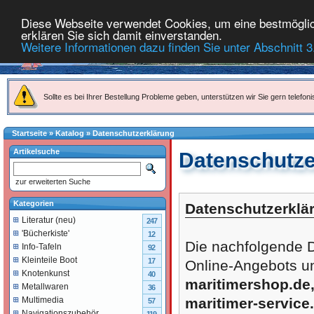
Diese Webseite verwendet Cookies, um eine bestmöglich
erklären Sie sich damit einverstanden.
Weitere Informationen dazu finden Sie unter Abschnitt 3
Sollte es bei Ihrer Bestellung Probleme geben, unterstützen wir Sie gern telefoni
Startseite
»
Katalog
»
Datenschutzerklärung
Artikelsuche
Datenschutze
zur erweiterten Suche
Kategorien
Datenschutzerklä
Literatur (neu)
247
'Bücherkiste'
12
Die nachfolgende D
Info-Tafeln
92
Kleinteile Boot
17
Online-Angebots u
Knotenkunst
40
maritimershop.de,
Metallwaren
36
maritimer-service
Multimedia
57
Navigationszubehör