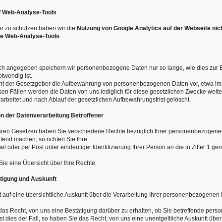
 / Web-Analyse-Tools
r zu schützen haben wir die
Nutzung von Google Analytics auf der Webseite nich
ne Web-Analyse-Tools
.
isch angegeben speichern wir personenbezogene Daten nur so lange, wie dies zur E
twendig ist.
ieht der Gesetzgeber die Aufbewahrung von personenbezogenen Daten vor, etwa im
sen Fällen werden die Daten von uns lediglich für diese gesetzlichen Zwecke weite
rarbeitet und nach Ablauf der gesetzlichen Aufbewahrungsfrist gelöscht.
on der Datenverarbeitung Betroffener
en Gesetzen haben Sie verschiedene Rechte bezüglich Ihrer personenbezogene
tend machen, so richten Sie Ihre
il oder per Post unter eindeutiger Identifizierung Ihrer Person an die in Ziffer 1 g
ie eine Übersicht über Ihre Rechte.
ätigung und Auskunft
 auf eine übersichtliche Auskunft über die Verarbeitung Ihrer personenbezogenen
 das Recht, von uns eine Bestätigung darüber zu erhalten, ob Sie betreffende pe
Ist dies der Fall, so haben Sie das Recht, von uns eine unentgeltliche Auskunft über