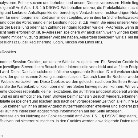
alysieren, Fehler suchen und beheben und unsere Dienste verbessern. Hierin lieg
se gemäß Art 6 Abs. 1 S. 1 f) DSGVO. Wir behalten uns vor, die Protokolldaten nacht
grund konkreter Anhaltspunkte der berechtigte Verdacht einer rechtswidrigen Nutz
ir für einen begrenzten Zeitraum in den Logfiles, wenn dies für Sicherheitszwecke 
ung oder die Abrechnung einer Leistung nötig ist, z.B. wenn Sie eines unserer An
s der Bestellung oder nach Zahlungseingang löschen wir die IP-Adresse, wenn di
cht mehr erforderlich ist. IP-Adressen speichern wir auch dann, wenn wir den konk
nhang mit der Nutzung unserer Website haben. Außerdem speichern wir als Teil Ih
esuchs (z.B. bei Registrierung, Login, Klicken von Links etc.).
n Cookies
annte Session-Cookies, um unsere Website zu optimieren. Ein Session-Cookie ist
en jeweiligen Servern beim Besuch einer Internetseite verschickt und auf Ihrer Festp
wird. Diese Datei als solche enthält eine sogenannte Session-ID, mit welcher sic
sers der gemeinsamen Sitzung zuordnen lassen. Dadurch kann Ihr Rechner wiede
 Website zurückkehren. Diese Cookies werden gelöscht, nachdem Sie Ihren Browse
ass Sie die Warenkorbfunktion über mehrere Seiten hinweg nutzen können. Wir ve
nte Cookies (ebenfalls kleine Textdateien, die auf Ihrem Endgerät abgelegt werde
 und es uns ermöglichen, Ihren Browser beim nächsten Besuch wiederzuerkennen
tplatte gespeichert und löschen sich nach der vorgegebenen Zeit von allein. Ihre 
. So können wir Ihnen unser Angebot nutzerfreundlicher, effektiver und sicherer p
ell auf Ihre Interessen abgestimmte Informationen auf der Seite anzeigen.
nteresse an der Nutzung der Cookies gemäß Art 6 Abs. 1 S. 1 f) DSGVO liegt darin
effektiver und sicherer zu machen. In den Cookies werden etwa folgende Daten und
en