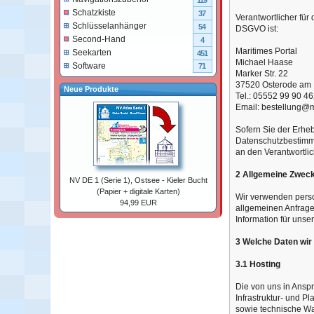
119
Schatzkiste
37
Verantwortlicher für
Schlüsselanhänger
54
DSGVO ist:
Second-Hand
4
Maritimes Portal
Seekarten
451
Michael Haase
Software
71
Marker Str. 22
37520 Osterode am
Neue Produkte
Tel.: 05552 99 90 4
Email: bestellung@m
Sofern Sie der Erhe
Datenschutzbestimm
an den Verantwortli
2 Allgemeine Zweck
NV DE 1 (Serie 1), Ostsee - Kieler Bucht
(Papier + digitale Karten)
Wir verwenden perso
94,99 EUR
allgemeinen Anfragen
Information für unse
3 Welche Daten wi
3.1 Hosting
Die von uns in Ansp
Infrastruktur- und P
sowie technische War