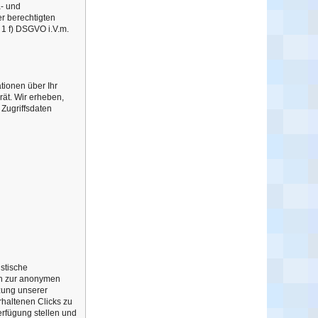
a- und
r berechtigten
 1 f) DSGVO i.V.m.
tionen über Ihr
rät. Wir erheben,
 Zugriffsdaten
istische
ch zur anonymen
zung unserer
haltenen Clicks zu
erfügung stellen und