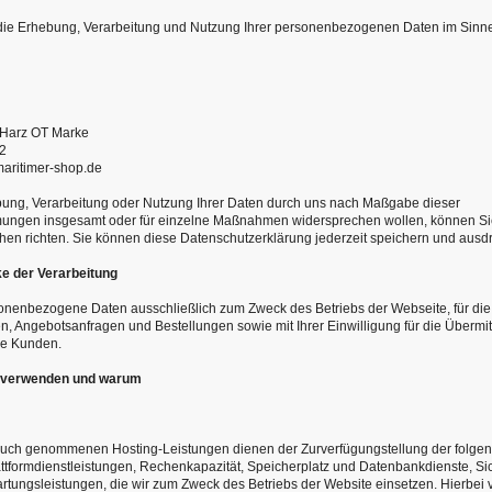
 die Erhebung, Verarbeitung und Nutzung Ihrer personenbezogenen Daten im Sinne v
 Harz OT Marke
62
aritimer-shop.de
bung, Verarbeitung oder Nutzung Ihrer Daten durch uns nach Maßgabe dieser
ungen insgesamt oder für einzelne Maßnahmen widersprechen wollen, können Si
chen richten. Sie können diese Datenschutzerklärung jederzeit speichern und ausd
e der Verarbeitung
nenbezogene Daten ausschließlich zum Zweck des Betriebs der Webseite, für die
, Angebotsanfragen und Bestellungen sowie mit Ihrer Einwilligung für die Übermit
re Kunden.
r verwenden und warum
ruch genommenen Hosting-Leistungen dienen der Zurverfügungstellung der folge
lattformdienstleistungen, Rechenkapazität, Speicherplatz und Datenbankdienste, Si
tungsleistungen, die wir zum Zweck des Betriebs der Website einsetzen. Hierbei v