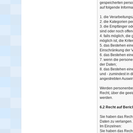
gespeicherten perso
auf folgende Informa
1. die Verarbeitung
2. die Kategorien p
3. die Empfänger o
sind oder noch offen
4. falls möglich, di
möglich ist, die Krit
5. das Bestehen ein
Einschränkung der V
6. das Bestehen ein
7. wenn die persone
der Daten;
8. das Bestehen ein
und - zumindest in d
angestrebten Auswirk
Werden personenbezo
Recht, über die gee
werden.
6.2 Recht auf Beric
Sie haben das Recht
Daten zu verlangen.
Im Einzelnen:
Sie haben das Recht