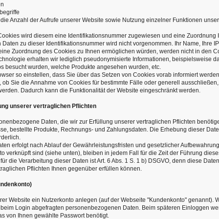
en
egriffe
 die Anzahl der Aufrufe unserer Website sowie Nutzung einzelner Funktionen unseres
 Cookies wird diesem eine Identifikationsnummer zugewiesen und eine Zuordnung I
aten zu dieser Identifikationsnummer wird nicht vorgenommen. Ihr Name, Ihre I
 eine Zuordnung des Cookies zu Ihnen ermöglichen würden, werden nicht in den Co
hnologie erhalten wir lediglich pseudonymisierte Informationen, beispielsweise d
s besucht wurden, welche Produkte angesehen wurden, etc.
wser so einstellen, dass Sie über das Setzen von Cookies vorab informiert werden 
 ob Sie die Annahme von Cookies für bestimmte Fälle oder generell ausschließen
 werden. Dadurch kann die Funktionalität der Website eingeschränkt werden.
lung unserer vertraglichen Pflichten
onenbezogene Daten, die wir zur Erfüllung unserer vertraglichen Pflichten benöti
se, bestellte Produkte, Rechnungs- und Zahlungsdaten. Die Erhebung dieser Daten
derlich.
en erfolgt nach Ablauf der Gewährleistungsfristen und gesetzlicher Aufbewahrungs
o verknüpft sind (siehe unten), bleiben in jedem Fall für die Zeit der Führung dies
ür die Verarbeitung dieser Daten ist Art. 6 Abs. 1 S. 1 b) DSGVO, denn diese Date
traglichen Pflichten Ihnen gegenüber erfüllen können.
undenkonto)
rer Website ein Nutzerkonto anlegen (auf der Webseite "Kundenkonto" genannt). 
e beim Login abgefragten personenbezogenen Daten. Beim späteren Einloggen wer
s von Ihnen gewählte Passwort benötigt.