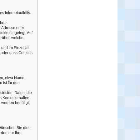
 Internetauftritts.
hrer
P-Adresse oder
okie eingelegt. Auf
arüber, welche
und im Einzelfall
, oder dass Cookies
gen, etwa Name,
 ist für den
fristen. Daten, die
es Kontos erhalten.
n werden benötigt,
Wünschen Sie dies,
den nur Ihre