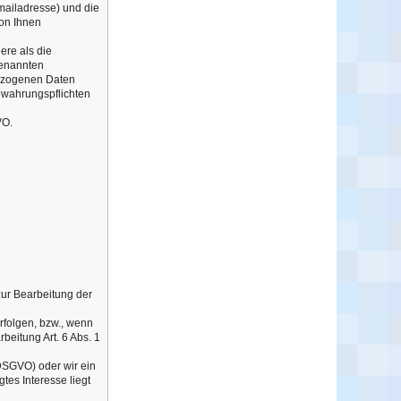
mailadresse) und die
von Ihnen
ere als die
 genannten
bezogenen Daten
bewahrungspflichten
VO.
zur Bearbeitung der
rfolgen, bzw., wenn
beitung Art. 6 Abs. 1
 DSGVO) oder wir ein
tes Interesse liegt