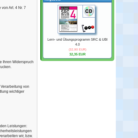
on Art. 4 Nr. 7
Lern- und Übungsprogramm SRC & UBI
4.0
(32,90 EUR)
32,35 EUR
e Ihren Widerspruch
rucken.
 Verarbeitung von
tlung wichtiger
nden Leistungen:
cherheitsleistungen
erarbeiten wir, bzw.