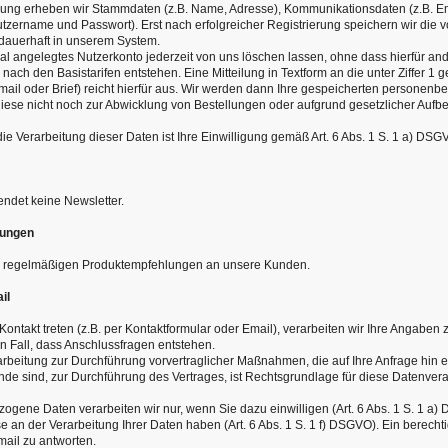
erung erheben wir Stammdaten (z.B. Name, Adresse), Kommunikationsdaten (z.B. E
zername und Passwort). Erst nach erfolgreicher Registrierung speichern wir die 
 dauerhaft in unserem System.
l angelegtes Nutzerkonto jederzeit von uns löschen lassen, ohne dass hierfür and
nach den Basistarifen entstehen. Eine Mitteilung in Textform an die unter Ziffer 1
mail oder Brief) reicht hierfür aus. Wir werden dann Ihre gespeicherten personen
 diese nicht noch zur Abwicklung von Bestellungen oder aufgrund gesetzlicher Auf
ie Verarbeitung dieser Daten ist Ihre Einwilligung gemäß Art. 6 Abs. 1 S. 1 a) DSG
endet keine Newsletter.
lungen
e regelmäßigen Produktempfehlungen an unsere Kunden.
il
Kontakt treten (z.B. per Kontaktformular oder Email), verarbeiten wir Ihre Angaben 
n Fall, dass Anschlussfragen entstehen.
arbeitung zur Durchführung vorvertraglicher Maßnahmen, die auf Ihre Anfrage hin e
nde sind, zur Durchführung des Vertrages, ist Rechtsgrundlage für diese Datenverar
gene Daten verarbeiten wir nur, wenn Sie dazu einwilligen (Art. 6 Abs. 1 S. 1 a)
e an der Verarbeitung Ihrer Daten haben (Art. 6 Abs. 1 S. 1 f) DSGVO). Ein berechtig
Email zu antworten.