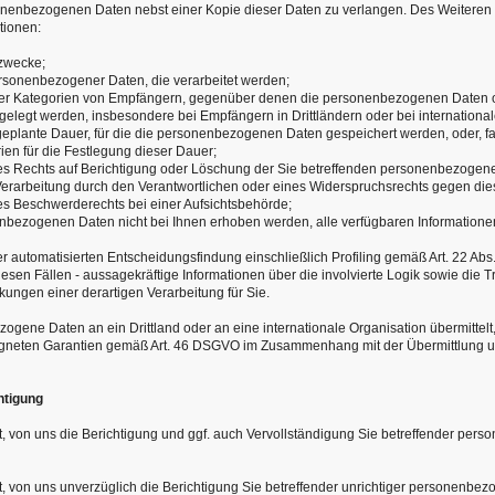
nenbezogenen Daten nebst einer Kopie dieser Daten zu verlangen. Des Weiteren 
tionen:
szwecke;
ersonenbezogener Daten, die verarbeitet werden;
der Kategorien von Empfängern, gegenüber denen die personenbezogenen Daten 
gelegt werden, insbesondere bei Empfängern in Drittländern oder bei internationa
e geplante Dauer, für die die personenbezogenen Daten gespeichert werden, oder, fal
erien für die Festlegung dieser Dauer;
es Rechts auf Berichtigung oder Löschung der Sie betreffenden personenbezogen
erarbeitung durch den Verantwortlichen oder eines Widerspruchsrechts gegen die
es Beschwerderechts bei einer Aufsichtsbehörde;
nbezogenen Daten nicht bei Ihnen erhoben werden, alle verfügbaren Informationen
er automatisierten Entscheidungsfindung einschließlich Profiling gemäß Art. 22 A
iesen Fällen - aussagekräftige Informationen über die involvierte Logik sowie die 
ungen einer derartigen Verarbeitung für Sie.
gene Daten an ein Drittland oder an eine internationale Organisation übermittelt
igneten Garantien gemäß Art. 46 DSGVO im Zusammenhang mit der Übermittlung un
htigung
, von uns die Berichtigung und ggf. auch Vervollständigung Sie betreffender per
, von uns unverzüglich die Berichtigung Sie betreffender unrichtiger personenbe