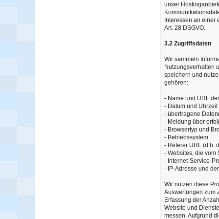
unser Hostinganbiet
Kommunikationsdaten
Interessen an einer 
Art. 28 DSGVO.
3.2 Zugriffsdaten
Wir sammeln Informa
Nutzungsverhalten un
speichern und nutzen
gehören:
- Name und URL der
- Datum und Uhrzeit
- übertragene Date
- Meldung über erfo
- Browsertyp und Br
- Betriebssystem
- Referer URL (d.h. 
- Websites, die vom
- Internet-Service-P
- IP-Adresse und de
Wir nutzen diese Pro
Auswertungen zum Zw
Erfassung der Anzahl
Website und Dienste
messen. Aufgrund di