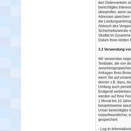
den Datenverkehr an
berechtigtes Interes
überprüfen, wenn auf
Adressen speichern w
die Leistungserbring
Abbruch des Vorgang
Sicherheitszwecke ni
Straftat im Zusamme
Datum Ihres letzten B
3.3 Verwendung vo
Wir verwenden sogen
Textdatei, die von d
zwischengespeichert 
Anfragen Ihres Brow
wenn Sie auf unsere
dienen z.B. dazu, d
Umfang auch persiste
Endgerät verbleiben
werden auf Ihrer Fes
1 Monat bis 10 Jahre
beispielsweise spezi
Unser berechtigtes I
nutzerfreundlicher, 
gespeichert:
- Log-In-Information