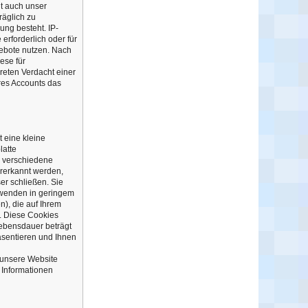
t auch unser
räglich zu
ung besteht. IP-
erforderlich oder für
gebote nutzen. Nach
ese für
reten Verdacht einer
res Accounts das
 eine kleine
latte
h verschiedene
rerkannt werden,
r schließen. Sie
rwenden in geringem
n), die auf Ihrem
. Diese Cookies
Lebensdauer beträgt
räsentieren und Ihnen
, unsere Website
 Informationen