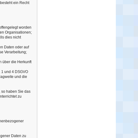
besteht ein Recht
offengelegt worden
len Organisationen;
ls dies nicht
en Daten oder auf
se Verarbeitung;
 über die Herkunft
bs. 1 und 4 DSGVO
Tragweite und die
, so haben Sie das
terrichtet zu
sonenbezogener
zogener Daten zu