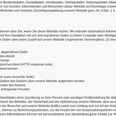
er Bestandsdaten, Kontaktdaten, Inhaltsdaten, Vertragsdaten, Nutzungsdaten, Met
 von Kunden, Interessenten und Besuchern dieser Website auf Grundlage unsere
effizienten und sicheren Zurverfügungstellung unserer Website gem. Art. 6 Abs. 1 S.
tionen über Sie, wenn Sie diese Website nutzen. Wir erfassen automatisch Informa
d Ihre Interaktion mit uns und registrieren Daten zu Ihrem Computer oder Mobilge
 Daten über jeden Zugriff auf unsere Website (sogenannte Serverlogfiles). Zu den
 abgerufenen Datei
 des Abrufs
nmenge
lgreichen Abruf (HTTP response code)
owserversion
die zuvor besuchte Seite)
 System des Nutzers über unsere Website aufgerufen werden
rovider des Nutzers
r anfragende Provider
tokolldaten ohne Zuordnung zu Ihrer Person oder sonstiger Profilerstellung für stat
eck des Betriebs, der Sicherheit und der Optimierung unserer Website, aber au
 der Besucher auf unserer Website (traffic) sowie zum Umfang und zur Art der Nut
, ebenso zu Abrechnungszwecken, um die Anzahl der von Kooperationspartnern er
eser Informationen können wir personalisierte und standortbezogene Inhalte zur V