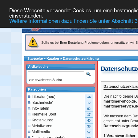
Diese Webseite verwendet Cookies, um eine bestmögliche
einverstanden.
Weitere Informationen dazu finden Sie unter Abschnitt 3
Sollte es bei Ihrer Bestellung Probleme geben, unterstützen wir Si
Startseite
»
Katalog
»
Datenschutzerklärung
Artikelsuche
Datenschutz
zur erweiterten Suche
Datenschutzerklär
Kategorien
Die nachfolgende Da
Literatur (neu)
247
maritimer-shop.de, 
'Bücherkiste'
12
maritimerservice.d
Info-Tafeln
92
Kleinteile Boot
17
Wir messen dem Dat
Knotenkunst
40
geschieht unter Bea
Datenschutzgrund
Metallwaren
36
Multimedia
57
1 Verantwortlicher
Navigationszubehör