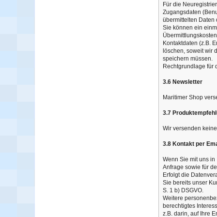
Für die Neuregistri
Zugangsdaten (Benut
übermittelten Daten
Sie können ein einma
Übermittlungskosten 
Kontaktdaten (z.B. E
löschen, soweit wir
speichern müssen.
Rechtgrundlage für d
3.6 Newsletter
Maritimer Shop vers
3.7 Produktempfeh
Wir versenden kein
3.8 Kontakt per Ema
Wenn Sie mit uns in 
Anfrage sowie für de
Erfolgt die Datenver
Sie bereits unser Ku
S. 1 b) DSGVO.
Weitere personenbezo
berechtigtes Interess
z.B. darin, auf Ihre 