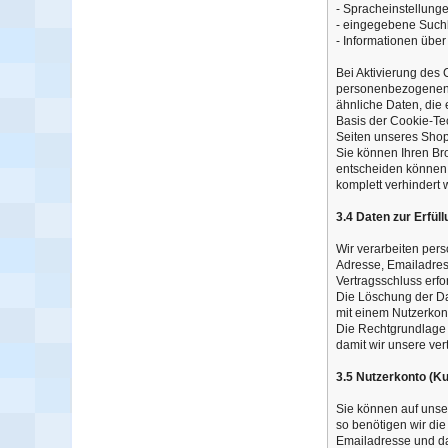
- Spracheinstellung
- eingegebene Suchb
- Informationen über
Bei Aktivierung des
personenbezogenen D
ähnliche Daten, die
Basis der Cookie-Tec
Seiten unseres Shop
Sie können Ihren Bro
entscheiden können,
komplett verhindert
3.4 Daten zur Erfül
Wir verarbeiten pers
Adresse, Emailadres
Vertragsschluss erfor
Die Löschung der Dat
mit einem Nutzerkont
Die Rechtgrundlage f
damit wir unsere ver
3.5 Nutzerkonto (K
Sie können auf unse
so benötigen wir di
Emailadresse und da