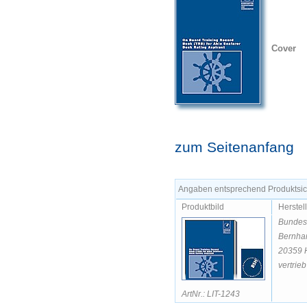
Cover
zum Seitenanfang
Angaben entsprechend Produktsich
Produktbild
Herstel
Bundesa
Bernhar
20359 
vertrie
ArtNr.: LIT-1243