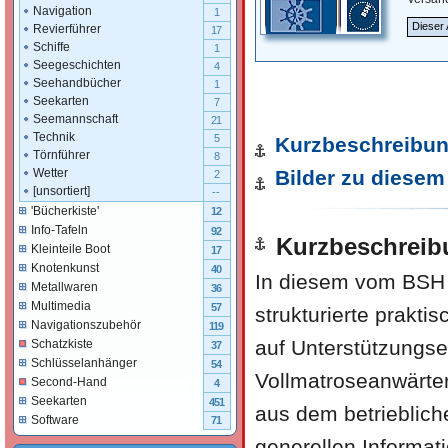
Navigation
1
Dieser 
Revierführer
17
Schiffe
1
Seegeschichten
4
Seehandbücher
1
Seekarten
7
Seemannschaft
21
Technik
5
Kurzbeschreibu
Törnführer
8
Bilder zu diesem 
Wetter
2
[unsortiert]
--
'Bücherkiste'
12
Info-Tafeln
92
Kurzbeschreib
Kleinteile Boot
17
Knotenkunst
40
In diesem vom BSH 
Metallwaren
36
Multimedia
57
strukturierte prakt
Navigationszubehör
119
auf Unterstützungs
Schatzkiste
37
Schlüsselanhänger
54
Vollmatroseanwärte
Second-Hand
4
Seekarten
451
aus dem betrieblich
Software
71
generellen Informat