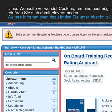
Diese Webseite verwendet Cookies, um eine bestmöglich
erklären Sie sich damit einverstanden.
Weitere Informationen dazu finden Sie unter Abschnitt 3
Sollte es bei Ihrer Bestellung Probleme geben, unterstützen wir Sie gern telefoni
Startseite
»
Katalog
»
Literatur (neu)
»
Handbücher
»
LIT-1243
Artikelsuche
On Board Training Rec
Rating Aspirant
zur erweiterten Suche
BSH-Nr.: 6008
Kategorien
Sprachen: deutsch / englisch
Literatur (neu)
247
Deck Rating Aspirant (SDA)
Ausbildung
79
eBooks
1
Handbücher
17
Info-Tafeln
57
Artike
Lernkarten
--
Logbücher
Artikel
11
Nachschlagewerke
15
Versan